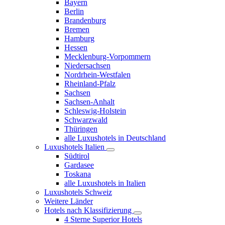
Bayern
Berlin
Brandenburg
Bremen
Hamburg
Hessen
Mecklenburg-Vorpommern
Niedersachsen
Nordrhein-Westfalen
Rheinland-Pfalz
Sachsen
Sachsen-Anhalt
Schleswig-Holstein
Schwarzwald
Thüringen
alle Luxushotels in Deutschland
Luxushotels Italien
Südtirol
Gardasee
Toskana
alle Luxushotels in Italien
Luxushotels Schweiz
Weitere Länder
Hotels nach Klassifizierung
4 Sterne Superior Hotels