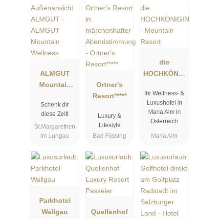
die
ALMGUT
HOCHKÖNIG
Mountain
Ortner's
IN -
Ihr Wellness- &
Wellness
Resort*****
Mountain
Luxushotel in
Schenk dir
Resort
Maria Alm in
diese Zeit!
Luxury &
Österreich
Lifestyle
St.Margarethen
im Lungau
Bad Füssing
Maria Alm
Parkhotel
Wallgau
Quellenhof