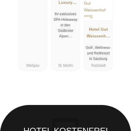
Luxury
Resort
Ihr exklusives
Passeier
SPA-Hideaway
in den
Hotel Gut
Südtiroler
Weissenhof
Alpen…
****S
Golf-, Wellness-
und Reitresort
in Salzburg
Wallgau
St. Martin
Radstadt
HOTEL KOSTENFREI