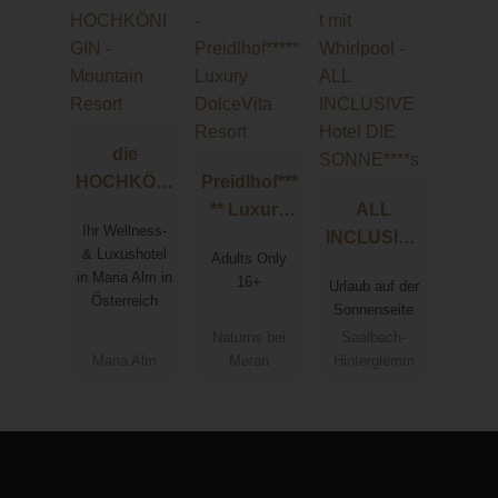
die
HOCHKÖNI
Preidlhof***
GIN -
** Luxury
ALL
Ihr Wellness-
Mountain
DolceVita
INCLUSIVE
& Luxushotel
Adults Only
Resort
Resort
Hotel DIE
in Maria Alm in
16+
Urlaub auf der
SONNE****
Österreich
Sonnenseite
s
Naturns bei
Saalbach-
Maria Alm
Meran
Hinterglemm