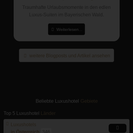
Traumhafte Urlaubsmomente in den edlen
Luxus-Suiten im Bayerischen Wald.
Weiterlesen...
weitere Blogposts und Artikel ansehen
Beliebte Luxushotel
Gebiete
Top 5 Luxushotel
Länder
Luxushotels
in Österreich
346