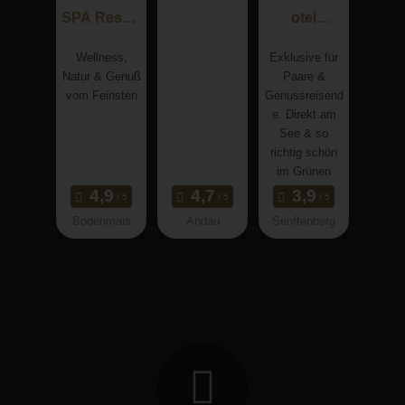
SPA Resort
otel
Mooshof
Seeschlös
Wellness,
Exklusive für
schen -
Natur & Genuß
Paare &
Privat-SPA
vom Feinsten
Genussreisend
&
e. Direkt am
Naturresort
See & so
richtig schön
im Grünen
Bodenmais
Andau
Senftenberg