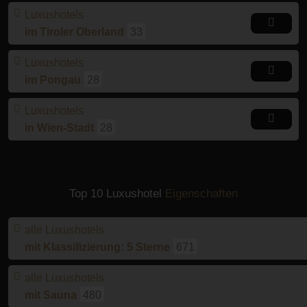
Luxushotels
im Tiroler Oberland
33
Luxushotels
im Pongau
28
Luxushotels
in Wien-Stadt
28
Top 10 Luxushotel
Eigenschaften
alle Luxushotels
mit Klassifizierung: 5 Sterne
671
alle Luxushotels
mit Sauna
480