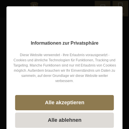
Menu
LUXUSHOTELS SUCHE
Informationen zur Privatsphäre
Diese Website verwendet - Ihre Erlaubnis vorausgesetzt -
Cookies und ähnliche Technologien für Funktionen, Tracking und
Targeting. Manche Funktionen sind nur mit Erlaubnis von Cookies
möglich. Außerdem brauchen wir Ihr Einverständnis um Daten zu
sammeln, auf derer Grundlage wir diese Website weiter
verbessern.
Klassifizierung
Preisniveau
Alle akzeptieren
Luxushotels finden
Alle ablehnen
Luxushotels in der Nähe finden