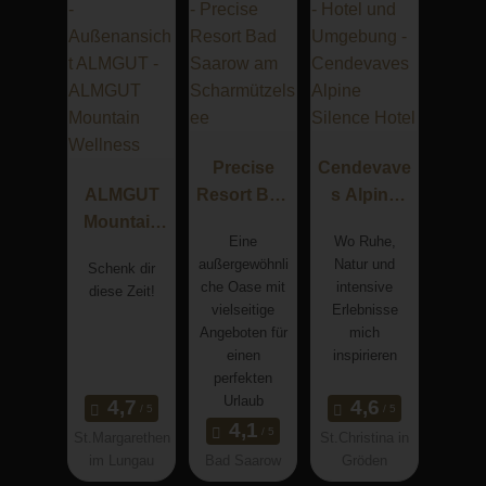
Precise
Cendevave
ALMGUT
Resort Bad
s Alpine
Mountain
Saarow am
Silence
Eine
Wo Ruhe,
Wellness
Scharmütz
Hotel
außergewöhnli
Natur und
Schenk dir
elsee
che Oase mit
intensive
diese Zeit!
vielseitige
Erlebnisse
Angeboten für
mich
einen
inspirieren
perfekten
Urlaub
St.Margarethen
St.Christina in
im Lungau
Bad Saarow
Gröden