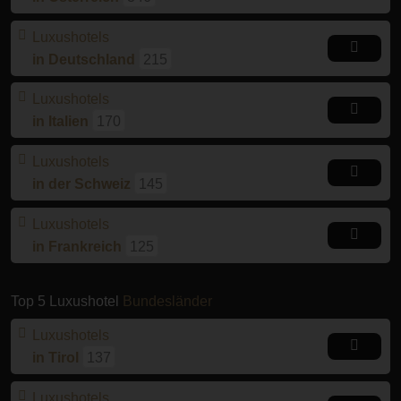
Luxushotels
in Deutschland
215
Luxushotels
in Italien
170
Luxushotels
in der Schweiz
145
Luxushotels
in Frankreich
125
Top 5 Luxushotel
Bundesländer
Luxushotels
in Tirol
137
Luxushotels