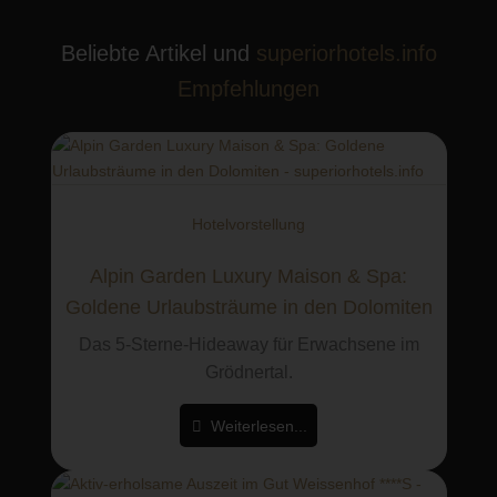
Beliebte Artikel und
superiorhotels.info
Empfehlungen
Hotelvorstellung
Alpin Garden Luxury Maison & Spa:
Goldene Urlaubsträume in den Dolomiten
Das 5-Sterne-Hideaway für Erwachsene im
Grödnertal.
Weiterlesen...