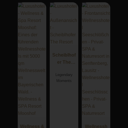
Scheiblhof
er The
Resort
Legendary
Moments
Wellness &
Wellnessh