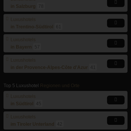
in Salzburg
78
Luxushotels
in Trentino-Südtirol
61
Luxushotels
in Bayern
57
Luxushotels
in der Provence-Alpes-Côte d'Azur
41
Top 5 Luxushotel
Regionen und Orte
Luxushotels
in Südtirol
45
Luxushotels
im Tiroler Unterland
42