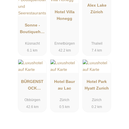
Alex Lake
Hotel Villa
Zürich
Honegg
Sonne -
Boutiquehot
el und
Küsnacht
Ennetbürgen
Thalwil
Seerestaura
6.1 km
42.2 km
7.4 km
nts
BÜRGENST
Hotel Baur
Hotel Park
OCK
au Lac
Hyatt Zurich
PALACE
Obbürgen
Zürich
Zürich
HOTEL
42.6 km
0.5 km
0.2 km