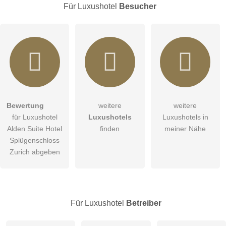
Für Luxushotel
Besucher
Hiermit akzeptiere ich die
AGB
.
Bewertung
weitere
weitere
für Luxushotel
Luxushotels
Luxushotels in
Die
Datenschutzerklärung
habe ich zur Kenntnis genommen.
Alden Suite Hotel
finden
meiner Nähe
Abbrechen
Splügenschloss
öffentliche Frage stellen
Zurich abgeben
Hinweis:
Bitte beachten Sie, öffentliche Fragen sind
für alle
Besucher sichtbar
.
Klicken Sie hier um eine
individuelle Frage
an den
Luxushotel-Eintrag zu stellen
.
Für Luxushotel
Betreiber