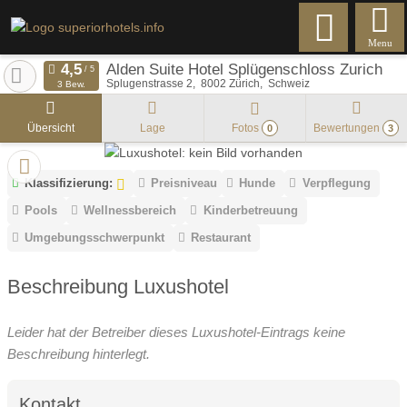
Menu
Alden Suite Hotel Splügenschloss Zurich
Splugenstrasse 2
8002
Zürich
Schweiz
3 Bew.
Übersicht
Lage
Fotos
Bewertungen
0
3
Klassifizierung:
Preisniveau
Hunde
Verpflegung
Pools
Wellnessbereich
Kinderbetreuung
Umgebungsschwerpunkt
Restaurant
Beschreibung Luxushotel
Leider hat der Betreiber dieses Luxushotel-Eintrags keine
Beschreibung hinterlegt.
Kontakt