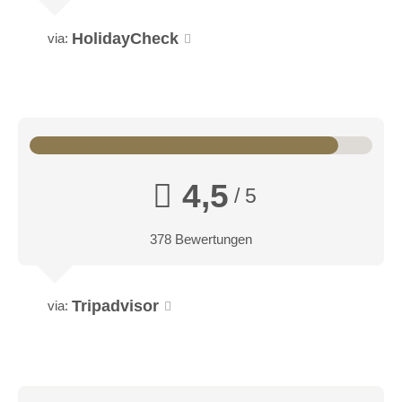
HolidayCheck
via:
4,5
/ 5
378 Bewertungen
Tripadvisor
via: