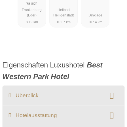
für sich
Frankenberg
Heilbad
(Eder)
Heiligenstadt
Dinklage
80.9 km
102.7 km
107.4 km
Eigenschaften Luxushotel
Best
Western Park Hotel
Überblick
Klassifizierung:
Hotelausstattung