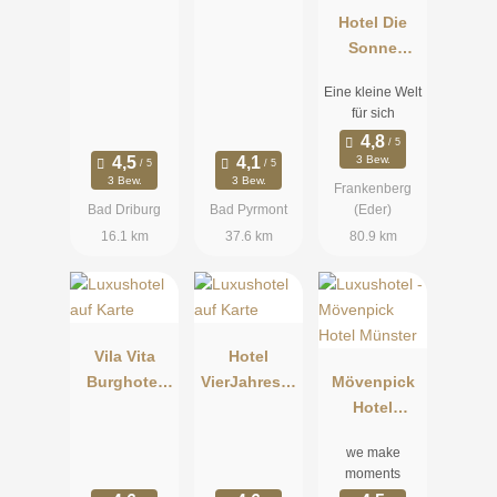
Hotel Die
Sonne
Frankenberg
Eine kleine Welt
für sich
3 Bew.
3 Bew.
3 Bew.
Frankenberg
Bad Driburg
Bad Pyrmont
(Eder)
16.1 km
37.6 km
80.9 km
Vila Vita
Hotel
Burghotel
VierJahresze
Mövenpick
Dinklage
iten Iserlohn
Hotel
Münster
we make
moments