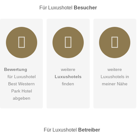
E-Mail-Adresse (wird nicht veröffentlicht)
Für Luxushotel
Besucher
Hiermit akzeptiere ich die
AGB
.
Bewertung
weitere
weitere
für Luxushotel
Luxushotels
Luxushotels in
Die
Datenschutzerklärung
habe ich zur Kenntnis genommen.
Best Western
finden
meiner Nähe
Abbrechen
Park Hotel
öffentliche Frage stellen
abgeben
Hinweis:
Bitte beachten Sie, öffentliche Fragen sind
für alle
Besucher sichtbar
.
Klicken Sie hier um eine
individuelle Frage
an den
Luxushotel-Eintrag zu stellen
.
Für Luxushotel
Betreiber