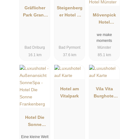
Gräflicher
Steigenberg
Park Grand
er Hotel &
Mövenpick
Resort
Spa Bad
Hotel
Pyrmont
Münster
we make
moments
Bad Driburg
Bad Pyrmont
Münster
16.1 km
37.6 km
85.1 km
Hotel am
Vila Vita
Vitalpark
Burghotel
Dinklage
Hotel Die
Sonne
Frankenberg
Eine kleine Welt