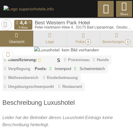
Menu
Best Western Park Hotel
Peter-Hartmann-Allee 4
33175
Bad Lippspringe
Deutschland
3 Bew.
Übersicht
Lage
Fotos
Bewertungen
0
3
Klassifizierung:
Preisniveau
Hunde
Verpflegung
Pools:
Innenpool
Schwimmteich
Wellnessbereich
Kinderbetreuung
Umgebungsschwerpunkt
Restaurant
Beschreibung Luxushotel
Leider hat der Betreiber dieses Luxushotel-Eintrags keine
Beschreibung hinterlegt.