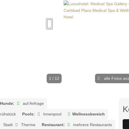
1 / 12
alle Fotos an
Hunde:
auf Anfrage
K
rühstück
Pools:
Innenpool
Wellnessbereich
Stadt
Therme
Restaurant:
mehrere Restaurants