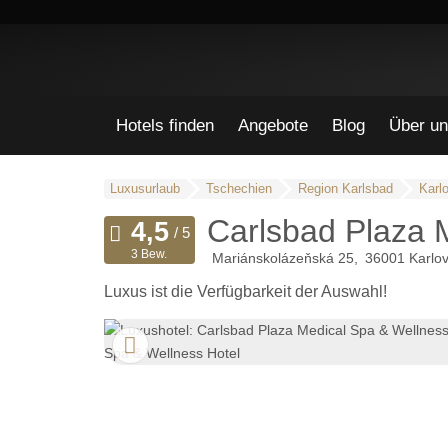
Hotels finden
Angebote
Blog
Über un
Luxusurlaub
Tschechien
Region Karlsbad
Karl
Carlsbad Plaza 
3 Bew.
Mariánskolázeňská 25
36001
Karlov
Luxus ist die Verfügbarkeit der Auswahl!