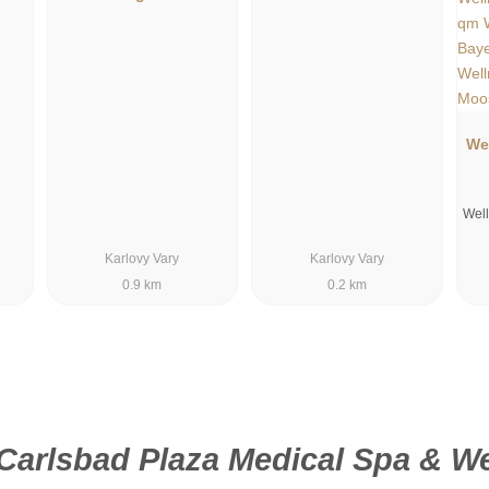
We
Well
Karlovy Vary
Karlovy Vary
0.9 km
0.2 km
Carlsbad Plaza Medical Spa & We