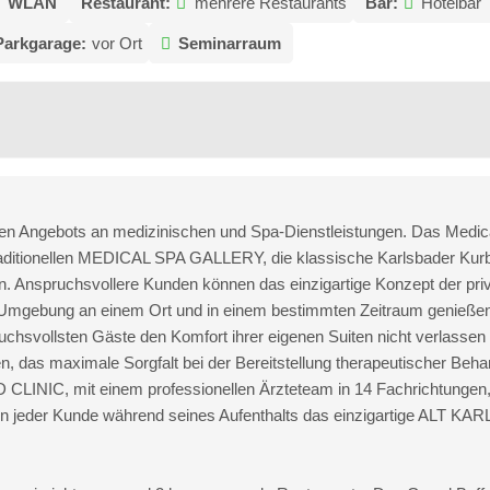
WLAN
Restaurant:
mehrere Restaurants
Bar:
Hotelbar
Parkgarage:
vor Ort
Seminarraum
den Angebots an medizinischen und Spa-Dienstleistungen. Das Medic
traditionellen MEDICAL SPA GALLERY, die klassische Karlsbader Kur
en. Anspruchsvollere Kunden können das einzigartige Konzept der 
en Umgebung an einem Ort und in einem bestimmten Zeitraum genießen
ollsten Gäste den Komfort ihrer eigenen Suiten nicht verlassen u
, das maximale Sorgfalt bei der Bereitstellung therapeutischer Behan
CLINIC, mit einem professionellen Ärzteteam in 14 Fachrichtungen, d
nn jeder Kunde während seines Aufenthalts das einzigartige ALT KA