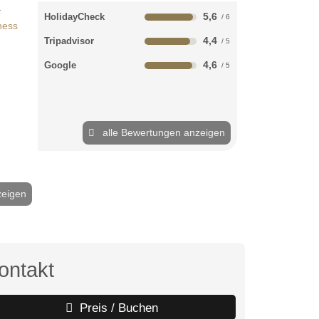
5,6
HolidayCheck
4,4
Tripadvisor
4,6
Google
alle Bewertungen anzeigen
zeigen
2 / 12
ontakt
Preis / Buchen