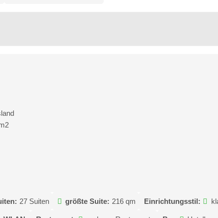
sland
0m2
iten:
27 Suiten
größte Suite:
216 qm
Einrichtungsstil:
kl