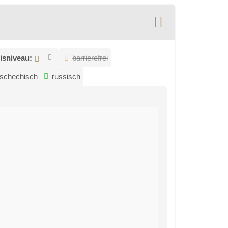
isniveau:
barrierefrei
tschechisch
russisch