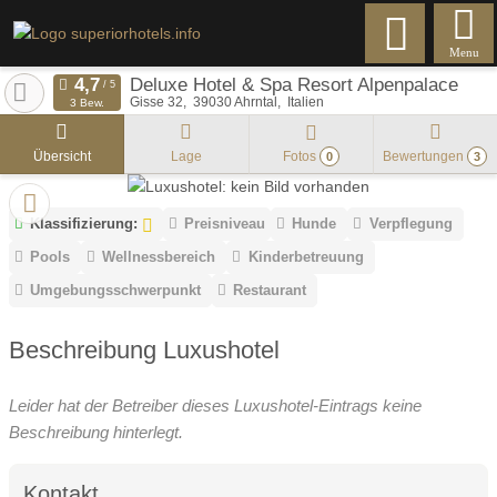
Menu
Deluxe Hotel & Spa Resort Alpenpalace
Gisse 32
39030
Ahrntal
Italien
3 Bew.
Übersicht
Lage
Fotos
Bewertungen
0
3
Klassifizierung:
Preisniveau
Hunde
Verpflegung
Pools
Wellnessbereich
Kinderbetreuung
Umgebungsschwerpunkt
Restaurant
Beschreibung Luxushotel
Leider hat der Betreiber dieses Luxushotel-Eintrags keine
Beschreibung hinterlegt.
Kontakt