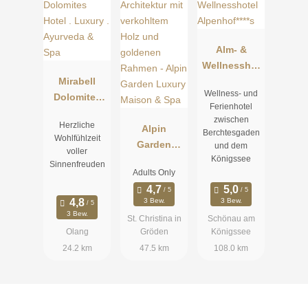
Alm- &
Wellnesshot
Mirabell
el
Wellness- und
Dolomites
Alpenhof****
Ferienhotel
Hotel .
s
zwischen
Herzliche
Luxury .
Alpin
Berchtesgaden
Wohlfühlzeit
Ayurveda &
Garden
und dem
voller
Königssee
Spa
Luxury
Sinnenfreuden
Adults Only
Maison &
Spa
3 Bew.
3 Bew.
3 Bew.
St. Christina in
Schönau am
Olang
Gröden
Königssee
24.2 km
47.5 km
108.0 km