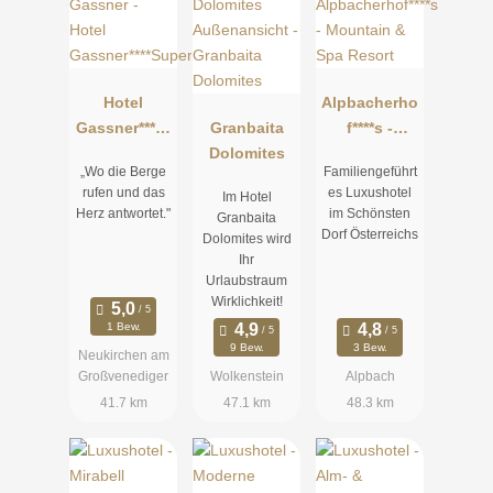
Hotel
Alpbacherho
Gassner****S
Granbaita
f****s -
uperior
Dolomites
Mountain &
„Wo die Berge
Familiengeführt
Spa Resort
rufen und das
es Luxushotel
Im Hotel
Herz antwortet."
im Schönsten
Granbaita
Dorf Österreichs
Dolomites wird
Ihr
Urlaubstraum
Wirklichkeit!
1 Bew.
9 Bew.
3 Bew.
Neukirchen am
Großvenediger
Wolkenstein
Alpbach
41.7 km
47.1 km
48.3 km