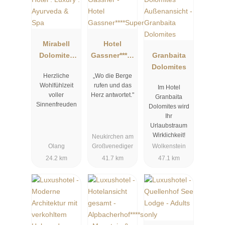
Mirabell
Hotel
Dolomites
Gassner****S
Granbaita
Hotel .
uperior
Dolomites
Herzliche
„Wo die Berge
Luxury .
Wohlfühlzeit
rufen und das
Im Hotel
Ayurveda &
voller
Herz antwortet."
Granbaita
Spa
Sinnenfreuden
Dolomites wird
Ihr
Urlaubstraum
Wirklichkeit!
Neukirchen am
Olang
Großvenediger
Wolkenstein
24.2 km
41.7 km
47.1 km