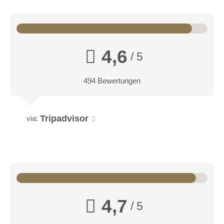
4,6
/ 5
494 Bewertungen
Tripadvisor
via:
4,7
/ 5