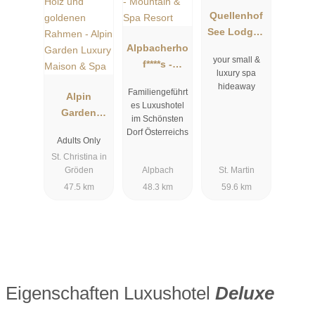
Quellenhof
See Lodge -
Alpbacherho
Adults only
your small &
f****s -
luxury spa
Mountain &
hideaway
Familiengeführt
Alpin
Spa Resort
es Luxushotel
Garden
im Schönsten
Luxury
Dorf Österreichs
Adults Only
Maison &
St. Christina in
Spa
Gröden
Alpbach
St. Martin
47.5 km
48.3 km
59.6 km
Eigenschaften Luxushotel
Deluxe