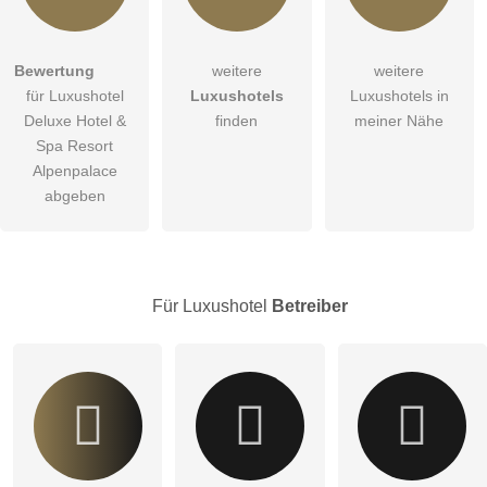
Hiermit akzeptiere ich die
AGB
.
Bewertung
weitere
weitere
für Luxushotel
Luxushotels
Luxushotels in
Die
Datenschutzerklärung
habe ich zur Kenntnis genommen.
Deluxe Hotel &
finden
meiner Nähe
Abbrechen
Spa Resort
öffentliche Frage stellen
Alpenpalace
Hinweis:
Bitte beachten Sie, öffentliche Fragen sind
für alle
abgeben
Besucher sichtbar
.
Klicken Sie hier um eine
individuelle Frage
an den
Luxushotel-Eintrag zu stellen
.
Für Luxushotel
Betreiber