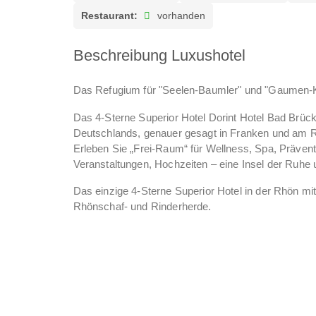
Restaurant:
vorhanden
Beschreibung Luxushotel
Das Refugium für "Seelen-Baumler" und "Gaumen-Ki
Das 4-Sterne Superior Hotel Dorint Hotel Bad Brück
Deutschlands, genauer gesagt in Franken und am 
Erleben Sie „Frei-Raum“ für Wellness, Spa, Prävent
Veranstaltungen, Hochzeiten – eine Insel der Ruhe
Das einzige 4-Sterne Superior Hotel in der Rhön mit
Rhönschaf- und Rinderherde.
Besonders stolz sind wir auf unsere hauseigene St
sich das Ja-Wort zu geben und eine Hochzeit bei un
Pfiffig. Natürlich. Regional. – Sie sind herzlichst wi
Ihr