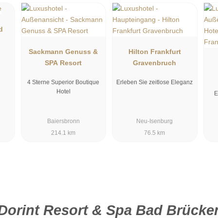
rt & Spa Bad Brückenau
d
emütlichen Zimmer.
Sackmann Genuss &
Hilton Frankfurt
SPA Resort
Gravenbruch
4 Sterne Superior Boutique
Erleben Sie zeitlose Eleganz
Hotel
E
Baiersbronn
Neu-Isenburg
214.1 km
76.5 km
Dorint Resort & Spa Bad Brücke