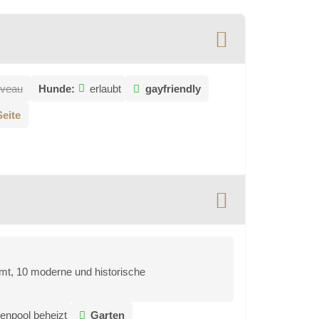
iveau
Hunde:
erlaubt
gayfriendly
eite
mt, 10 moderne und historische
enpool beheizt
Garten