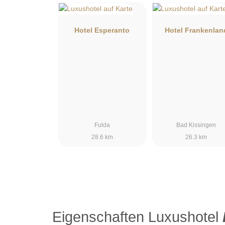
Sven Näser
und das erfrischende Team vom Hotel Dorint Reso
Hotel Esperanto
Hotel Frankenlan
Genießen Sie den Komfort unserer modernen und g
Fulda
Bad Kissingen
28.6 km
26.3 km
Eigenschaften Luxushotel