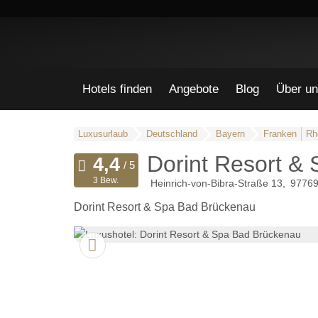
Hotels finden
Angebote
Blog
Über un
Luxusurlaub
Deutschland
Bayern
Franken
Rh
Dorint Resort &
3 Bew.
Heinrich-von-Bibra-Straße 13
9776
Dorint Resort & Spa Bad Brückenau