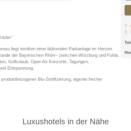
tzler"
Te
enau liegt inmitten einer blühenden Parkanlage im Herzen
Ho
Rande der Bayerischen Rhön– zwischen Würzburg und Fulda.
ion, Golfurlaub, Open Air Konzerte, Tagungen,
 und Entspannung.
 produktbezogener Bio-Zertifizierung, eigener frecher
andesamtaußenstelle und die traumhaften Möglichkeiten um
s zu feiern.
llkommen!
Luxushotels in der Nähe