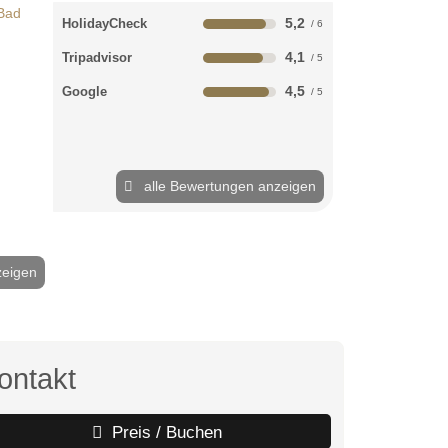
5,2
HolidayCheck
4,1
Tripadvisor
4,5
Google
alle Bewertungen anzeigen
zeigen
2 / 20
ontakt
Preis / Buchen