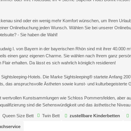
ückenau sind oder ein wenig mehr Komfort wünschen, um Ihren Urlaub 
i einer Onlinebuchung jeden Wunsch. Wählen Sie bei unserer Onlineb
elsuite? - Sie haben die Wahl!
dwig I. von Bayern in der bayerischen Rhön sind mit ihrer 40.000 
ils einen ganz eigenen Charme. Sie wählen nach Ihrem ganz persön
 Flair erhalten. Da lässt es sich wahrlich königlich residieren!
n Sightsleeping-Hotels. Die Marke Sightsleeping® startete Anfang 200
ts, das anspruchsvolle Ästheten sowie kunst- und kulturbegeisterte 
it wertvollen Kunstsammlungen wie Schloss Pommersfelden, aber au
nqualifizierung sind die Sehenswürdigkeit und das ästhetische Nivea
Queen Size Bett
Twin Bett
zustellbare Kinderbetten
chservice