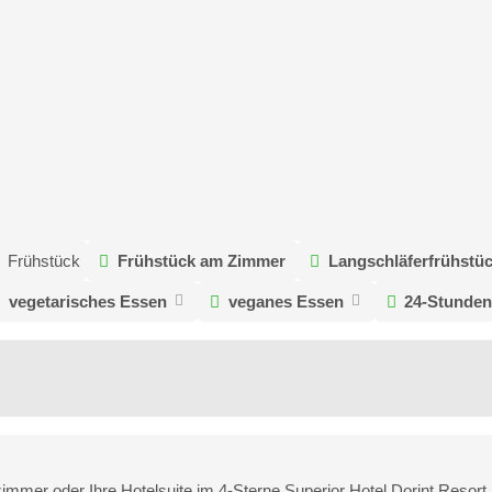
Frühstück
Frühstück am Zimmer
Langschläferfrühstü
vegetarisches Essen
veganes Essen
24-Stunden
lzimmer oder Ihre Hotelsuite im 4-Sterne Superior Hotel Dorint Reso