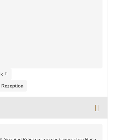
ck
 Rezeption
rt & Spa Bad Brückenau in der bayerischen Rhön