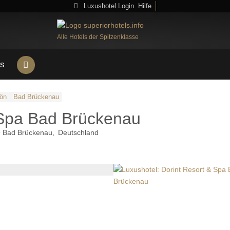
Luxushotel Login
Hilfe
Alle Hotels der Spitzenklasse
s
ön
Bad Brückenau
 Spa Bad Brückenau
9
Bad Brückenau
Deutschland