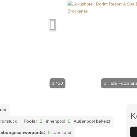
1 / 20
alle Fotos an
ubt
K
rühstück
Pools:
Innenpool
Außenpool beheizt
ebungsschwerpunkt:
am Land