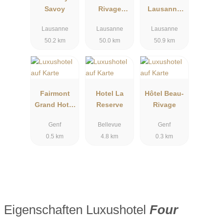
Savoy
Rivage
Lausanne
Palace
Palace &
Lausanne
Lausanne
Lausanne
Lausanne
Spa
50.2 km
50.0 km
50.9 km
Fairmont
Hotel La
Hôtel Beau-
Grand Hotel
Reserve
Rivage
Geneva
Genf
Bellevue
Genf
0.5 km
4.8 km
0.3 km
Eigenschaften Luxushotel
Four