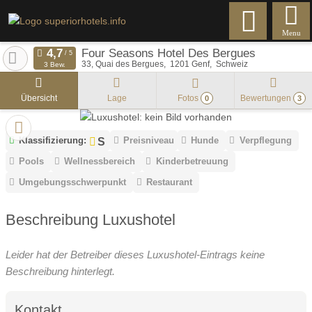
Menu
Four Seasons Hotel Des Bergues
33, Quai des Bergues
1201
Genf
Schweiz
3 Bew.
Übersicht
Lage
Fotos
Bewertungen
0
3
Klassifizierung:
Preisniveau
Hunde
Verpflegung
Pools
Wellnessbereich
Kinderbetreuung
Umgebungsschwerpunkt
Restaurant
Beschreibung Luxushotel
Leider hat der Betreiber dieses Luxushotel-Eintrags keine
Beschreibung hinterlegt.
Kontakt