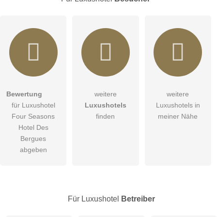
Hiermit akzeptiere ich die
AGB
.
Bewertung
weitere
weitere
für Luxushotel
Luxushotels
Luxushotels in
Die
Datenschutzerklärung
habe ich zur Kenntnis genommen.
Four Seasons
finden
meiner Nähe
Abbrechen
Hotel Des
öffentliche Frage stellen
Bergues
Hinweis:
Bitte beachten Sie, öffentliche Fragen sind
für alle
abgeben
Besucher sichtbar
.
Klicken Sie hier um eine
individuelle Frage
an den
Luxushotel-Eintrag zu stellen
.
Für Luxushotel
Betreiber