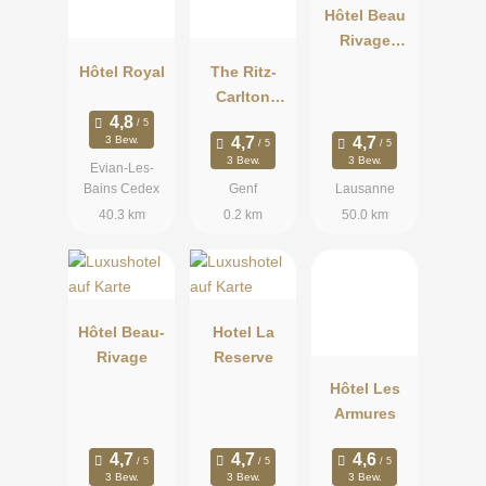
Hôtel Beau
Rivage
Palace
Hôtel Royal
The Ritz-
Lausanne
Carlton
Hotel de la
3 Bew.
Paix
3 Bew.
3 Bew.
Evian-Les-
Bains Cedex
Genf
Lausanne
40.3 km
0.2 km
50.0 km
Hôtel Beau-
Hotel La
Rivage
Reserve
Hôtel Les
Armures
3 Bew.
3 Bew.
3 Bew.