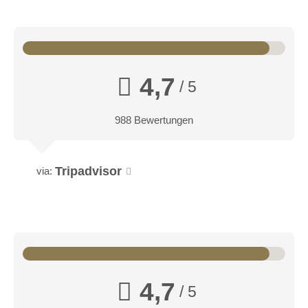
4,7
/ 5
988 Bewertungen
Tripadvisor
via:
4,7
/ 5