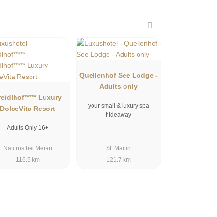
Quellenhof See Lodge -
Adults only
reidlhof***** Luxury
your small & luxury spa
DolceVita Resort
hideaway
Adults Only 16+
Naturns bei Meran
St. Martin
116.5 km
121.7 km