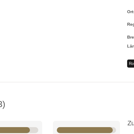
Ort
Re
Br
Lä
Ro
3
Z