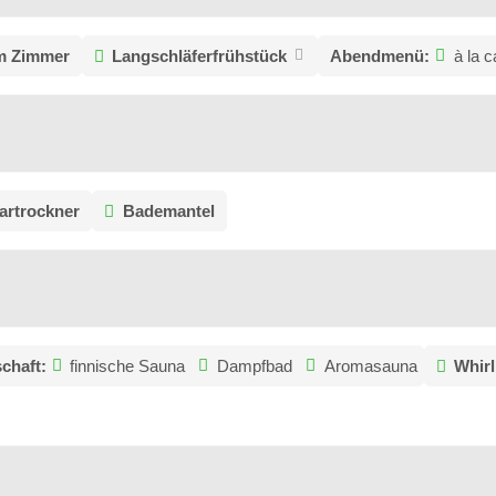
m Zimmer
Langschläferfrühstück
Abendmenü:
à la c
artrockner
Bademantel
chaft:
finnische Sauna
Dampfbad
Aromasauna
Whirl