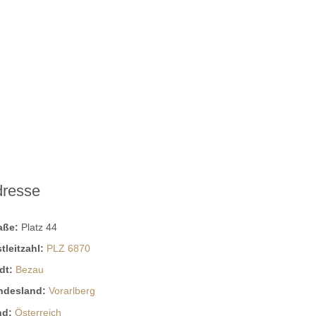
dresse
raße:
Platz 44
tleitzahl:
PLZ 6870
dt:
Bezau
ndesland:
Vorarlberg
nd:
Österreich