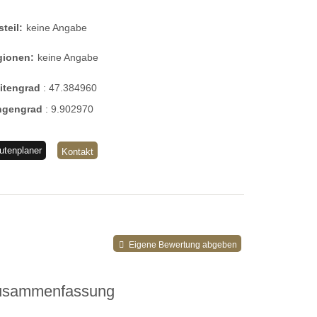
steil:
keine Angabe
gionen:
keine Angabe
eitengrad
:
47.384960
ngengrad
:
9.902970
utenplaner
Kontakt
Eigene Bewertung abgeben
usammenfassung