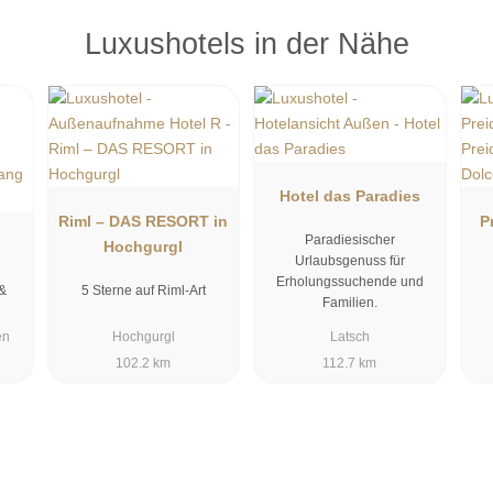
Luxushotels in der Nähe
Hotel das Paradies
Riml – DAS RESORT in
P
Paradiesischer
Hochgurgl
Urlaubsgenuss für
Erholungssuchende und
&
5 Sterne auf Riml-Art
Familien.
en
Hochgurgl
Latsch
102.2 km
112.7 km