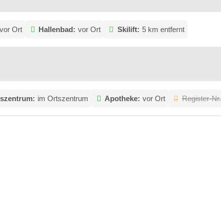
vor Ort
Hallenbad:
vor Ort
Skilift:
5 km entfernt
tszentrum:
im Ortszentrum
Apotheke:
vor Ort
Register-Nr.