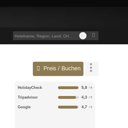
Preis / Buchen
5,8
HolidayCheck
4,3
Tripadvisor
4,7
Google