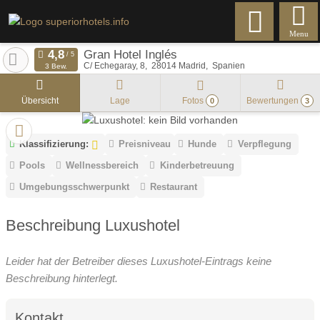
Menu
Gran Hotel Inglés
C/ Echegaray, 8
28014
Madrid
Spanien
3 Bew.
Übersicht
Lage
Fotos
Bewertungen
0
3
Klassifizierung:
Preisniveau
Hunde
Verpflegung
Pools
Wellnessbereich
Kinderbetreuung
Umgebungsschwerpunkt
Restaurant
Beschreibung Luxushotel
Leider hat der Betreiber dieses Luxushotel-Eintrags keine
Beschreibung hinterlegt.
Kontakt