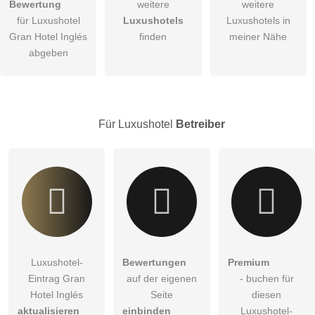
Bewertung
weitere
weitere
Hiermit akzeptiere ich die
AGB
.
für Luxushotel
Luxushotels
Luxushotels in
Gran Hotel Inglés
finden
meiner Nähe
Die
Datenschutzerklärung
habe ich zur Kenntnis genommen.
abgeben
Abbrechen
öffentliche Frage stellen
Hinweis:
Bitte beachten Sie, öffentliche Fragen sind
für alle
Besucher sichtbar
.
Für Luxushotel
Betreiber
Klicken Sie hier um eine
individuelle Frage
an den
Luxushotel-Eintrag zu stellen
.
Luxushotel-
Bewertungen
Premium
Eintrag Gran
auf der eigenen
- buchen für
Hotel Inglés
Seite
diesen
aktualisieren
einbinden
Luxushotel-