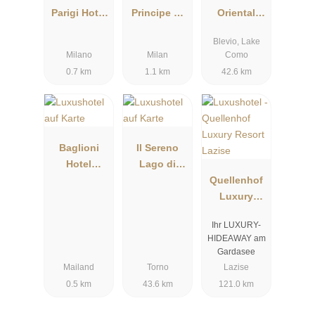
Parigi Hotel
Principe Di
Oriental
& Grand Spa
Savoia
Lago di
Blevio, Lake
Milano
Como
Milano
Milan
Como
0.7 km
1.1 km
42.6 km
Baglioni
Il Sereno
Hotel
Lago di
Carlton
Como
Quellenhof
Luxury
Resort
Ihr LUXURY-
Lazise
HIDEAWAY am
Gardasee
Mailand
Torno
Lazise
0.5 km
43.6 km
121.0 km