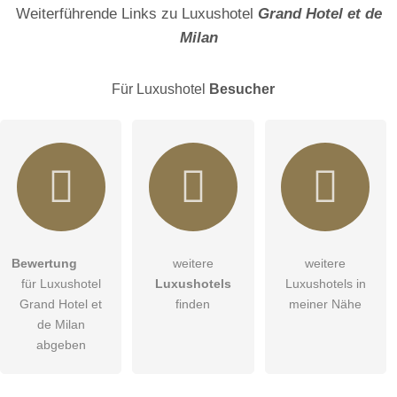
Name
Weiterführende Links zu Luxushotel
Grand Hotel et de
Milan
E-Mail-Adresse (wird nicht veröffentlicht)
Für Luxushotel
Besucher
Hiermit akzeptiere ich die
AGB
.
Bewertung
weitere
weitere
für Luxushotel
Luxushotels
Luxushotels in
Die
Datenschutzerklärung
habe ich zur Kenntnis genommen.
Grand Hotel et
finden
meiner Nähe
Abbrechen
de Milan
öffentliche Frage stellen
abgeben
Hinweis:
Bitte beachten Sie, öffentliche Fragen sind
für alle
Besucher sichtbar
.