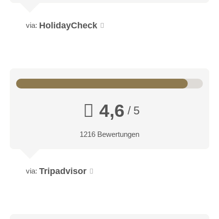
HolidayCheck
via:
4,6
/ 5
1216 Bewertungen
Tripadvisor
via: