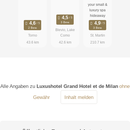
your small &
luxury spa
hideaway
3 Bew.
2 Bew.
3 Bew.
Blevio, Lake
Torno
Como
St. Martin
43.6 km
42.6 km
210.7 km
Alle Angaben zu
Luxushotel Grand Hotel et de Milan
ohne
Gewähr
Inhalt melden