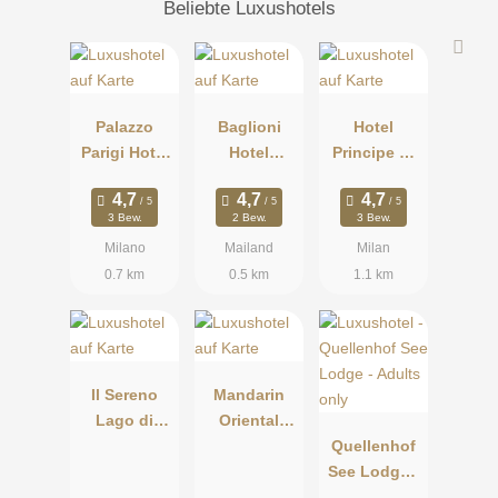
Beliebte Luxushotels
Palazzo
Baglioni
Hotel
Parigi Hotel
Hotel
Principe Di
& Grand Spa
Carlton
Savoia
Milano
3 Bew.
2 Bew.
3 Bew.
Milano
Mailand
Milan
0.7 km
0.5 km
1.1 km
Il Sereno
Mandarin
Lago di
Oriental
Como
Lago di
Quellenhof
Como
See Lodge -
Adults only