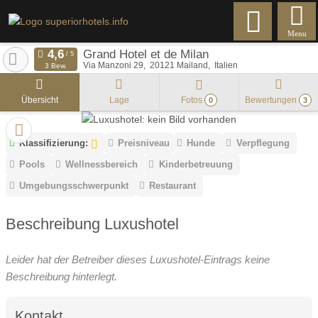
Menu
Grand Hotel et de Milan
Via Manzoni 29
20121
Mailand
Italien
3 Bew.
Übersicht
Lage
Fotos
Bewertungen
0
3
Klassifizierung:
Preisniveau
Hunde
Verpflegung
Pools
Wellnessbereich
Kinderbetreuung
Umgebungsschwerpunkt
Restaurant
Beschreibung Luxushotel
Leider hat der Betreiber dieses Luxushotel-Eintrags keine
Beschreibung hinterlegt.
Kontakt