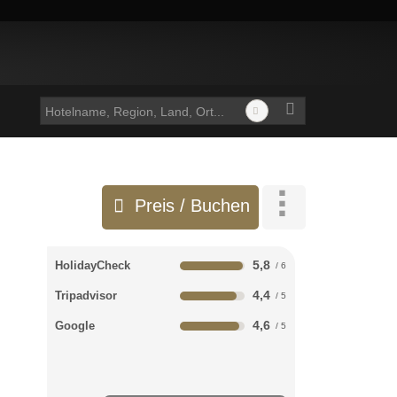
Preis / Buchen
5,8
HolidayCheck
4,4
Tripadvisor
4,6
Google