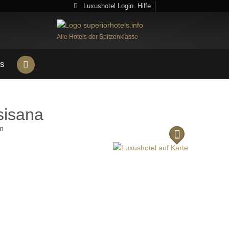
Luxushotel Login
Hilfe
Alle Hotels der Spitzenklasse
s
sisana
en