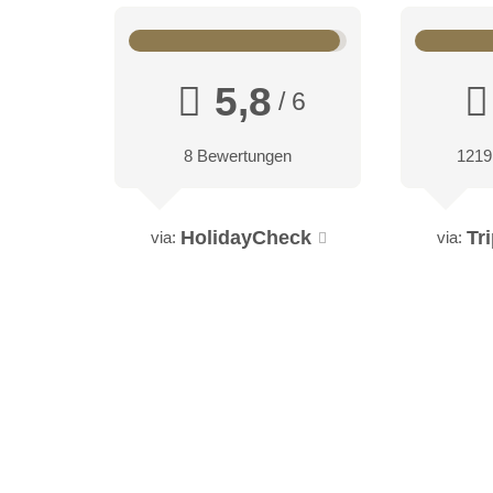
5,8
/ 6
8 Bewertungen
1219
HolidayCheck
Tr
via:
via: