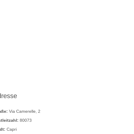
dresse
raße:
Via Camerelle, 2
tleitzahl:
80073
dt:
Capri