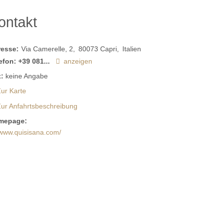
ontakt
resse:
Via Camerelle, 2
80073
Capri
Italien
efon:
+39 081...
anzeigen
:
keine Angabe
ur Karte
Zur Anfahrtsbeschreibung
mepage:
www.quisisana.com/