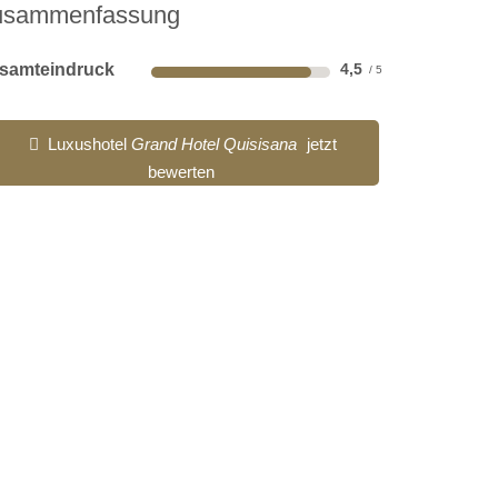
usammenfassung
samteindruck
4,5
Luxushotel
Grand Hotel Quisisana
jetzt
bewerten