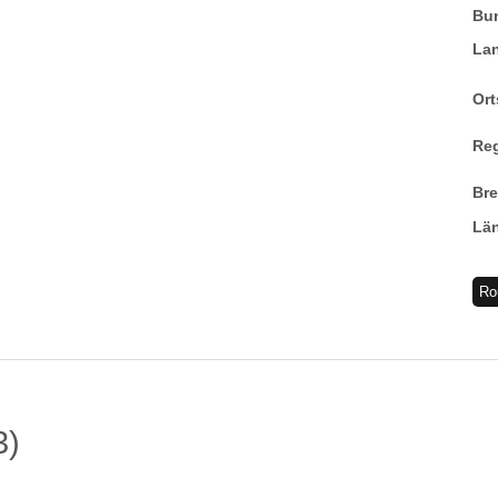
Bu
La
Ort
Re
Br
Lä
Ro
3