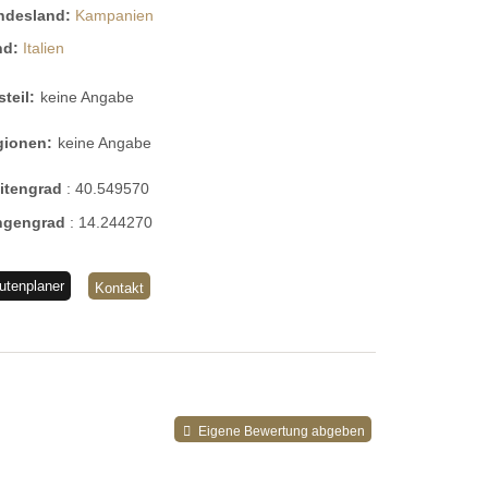
ndesland:
Kampanien
nd:
Italien
steil:
keine Angabe
gionen:
keine Angabe
eitengrad
:
40.549570
ngengrad
:
14.244270
utenplaner
Kontakt
Eigene Bewertung abgeben