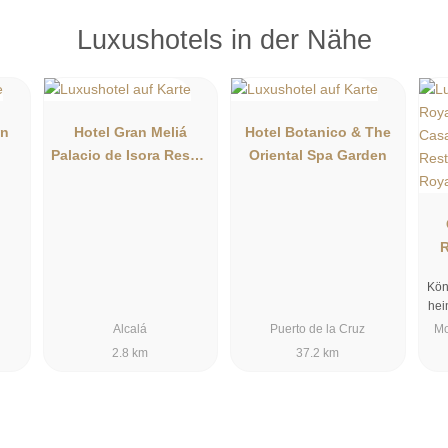
Luxushotels in der Nähe
en
Hotel Gran Meliá
Hotel Botanico & The
Palacio de Isora Resort
Oriental Spa Garden
& Spa
R
L
Kön
hei
Alcalá
Puerto de la Cruz
Mo
2.8 km
37.2 km