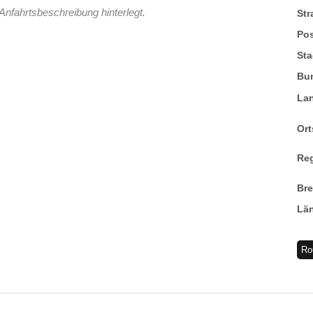
Anfahrtsbeschreibung hinterlegt.
St
Pos
Sta
Bu
La
Ort
Re
Br
Lä
Ro