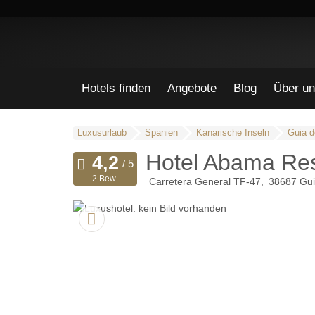
Hotels finden
Angebote
Blog
Über un
Luxusurlaub
Spanien
Kanarische Inseln
Guia d
Hotel Abama Res
2 Bew.
Carretera General TF-47
38687
Gui