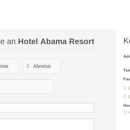
K
ge an
Hotel Abama Resort
Ad
Tel
Fax
Z
Ho