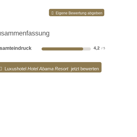
Eigene Bewertung abgeben
usammenfassung
samteindruck
4,2
Luxushotel
Hotel Abama Resort
jetzt bewerten