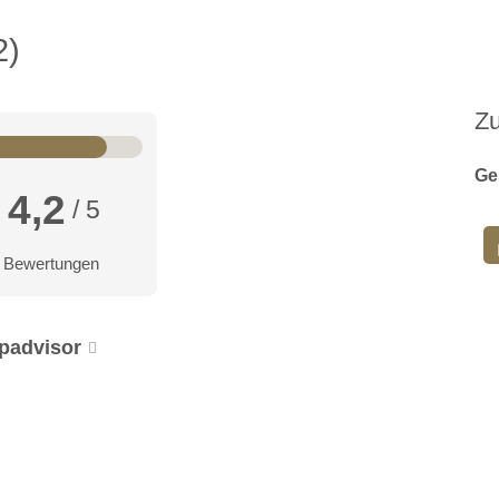
2
Z
Ge
4,2
/ 5
 Bewertungen
ipadvisor