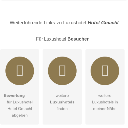
Name
Weiterführende Links zu Luxushotel
Hotel Gmachl
Für Luxushotel
Besucher
E-Mail-Adresse (wird nicht veröffentlicht)
Bewertung
weitere
weitere
Hiermit akzeptiere ich die
AGB
.
für Luxushotel
Luxushotels
Luxushotels in
Hotel Gmachl
finden
meiner Nähe
Die
Datenschutzerklärung
habe ich zur Kenntnis genommen.
abgeben
Abbrechen
öffentliche Frage stellen