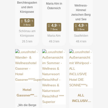
Resort
Spa am See
Berchtesgaden
Maria Alm in
Wellness-
und dem
Österreich
Himmel
Königssee
zwischen Berg
und See
3 Bew.
7 Bew.
3 Bew.
Schönau am
Königssee
Maria Alm
Saalfelden
26.5 km
49.3 km
48.4 km
Hotel
Gassner****S
ALL
uperior
INCLUSIVE
„Wo die Berge
Hotel DIE