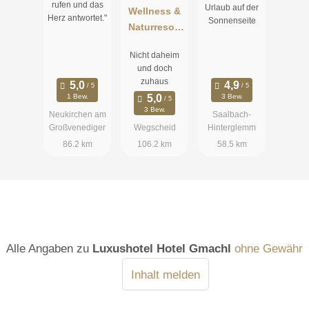
rufen und das
Urlaub auf der
Wellness &
SONNE****s
Herz antwortet."
Sonnenseite
Naturresort
Reischlhof
Nicht daheim
**** Superior
und doch
zuhaus
1 Bew.
3 Bew.
3 Bew.
Neukirchen am
Saalbach-
Großvenediger
Wegscheid
Hinterglemm
86.2 km
106.2 km
58.5 km
Alle Angaben zu
Luxushotel Hotel Gmachl
ohne Gewähr
Inhalt melden