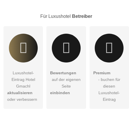
Hinweis:
Bitte beachten Sie, öffentliche Fragen sind
für alle
Besucher sichtbar
.
Für Luxushotel
Betreiber
Klicken Sie hier um eine
individuelle Frage
an den
Luxushotel-Eintrag zu stellen
.
Luxushotel-
Bewertungen
Premium
Eintrag Hotel
auf der eigenen
- buchen für
Gmachl
Seite
diesen
aktualisieren
einbinden
Luxushotel-
oder verbessern
Eintrag