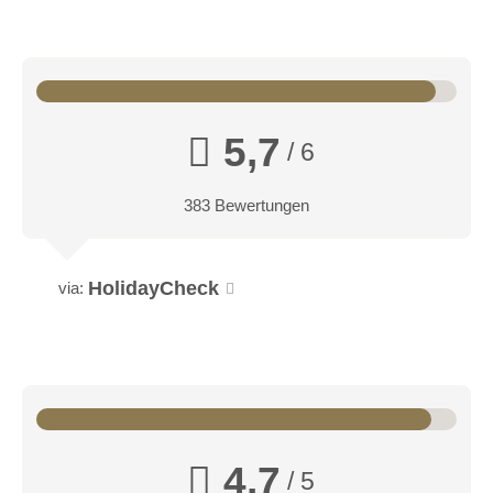
5,7
/ 6
383 Bewertungen
HolidayCheck
via:
4,7
/ 5