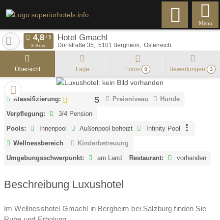
Menu
Hotel Gmachl
Dorfstraße 35
5101
Bergheim
Österreich
3 Bew.
Übersicht
Lage
Fotos
Bewertungen
0
3
Klassifizierung:
Preisniveau
Hunde
Verpflegung:
3/4 Pension
Pools:
Innenpool
Außenpool beheizt
Infinity Pool
Wellnessbereich
Kinderbetreuung
Umgebungsschwerpunkt:
am Land
Restaurant:
vorhanden
Beschreibung Luxushotel
Im Wellnesshotel Gmachl in Bergheim bei Salzburg finden Sie
Ruhe und Erholung.