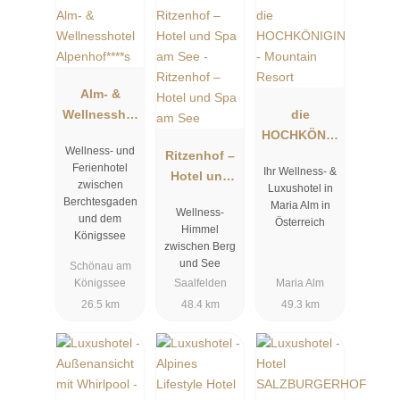
Alm- &
Wellnesshot
die
el
HOCHKÖNIG
Wellness- und
Alpenhof****
Ritzenhof –
IN -
Ferienhotel
Ihr Wellness- &
s
Hotel und
Mountain
zwischen
Luxushotel in
Spa am See
Resort
Berchtesgaden
Maria Alm in
Wellness-
und dem
Österreich
Himmel
Königssee
zwischen Berg
und See
Schönau am
Königssee
Saalfelden
Maria Alm
26.5 km
48.4 km
49.3 km