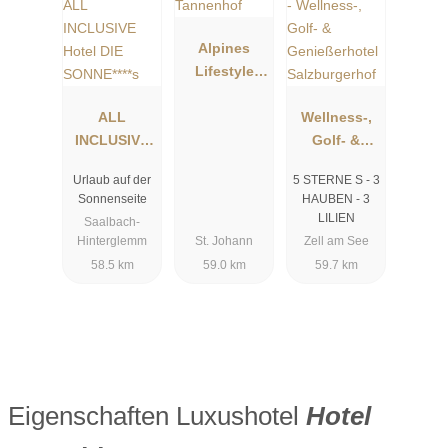
Alpines
Lifestyle
Hotel
ALL
Tannenhof
Wellness-,
INCLUSIVE
Golf- &
Hotel DIE
Genießerhot
Urlaub auf der
5 STERNE S - 3
SONNE****s
el
Sonnenseite
HAUBEN - 3
Salzburgerh
LILIEN
Saalbach-
of
Hinterglemm
St. Johann
Zell am See
58.5 km
59.0 km
59.7 km
Eigenschaften Luxushotel
Hotel