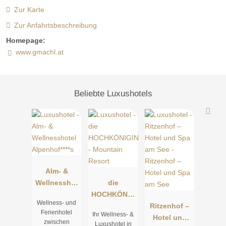
Zur Karte
Zur Anfahrtsbeschreibung
Homepage:
www.gmachl.at
Beliebte Luxushotels
Alm- &
Wellnesshot
die
el
HOCHKÖNIG
Wellness- und
Alpenhof****
IN -
Ritzenhof –
Ferienhotel
Ihr Wellness- &
s
Mountain
Hotel und
zwischen
Luxushotel in