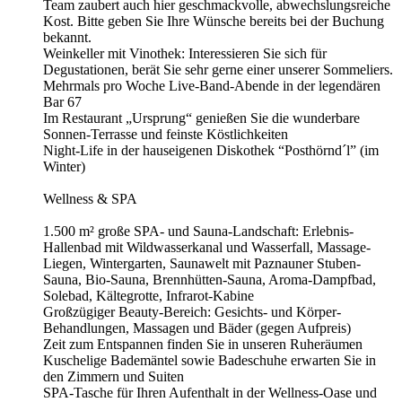
Team zaubert auch hier geschmackvolle, abwechslungsreiche
Kost. Bitte geben Sie Ihre Wünsche bereits bei der Buchung
bekannt.
Weinkeller mit Vinothek: Interessieren Sie sich für
Degustationen, berät Sie sehr gerne einer unserer Sommeliers.
Mehrmals pro Woche Live-Band-Abende in der legendären
Bar 67
Im Restaurant „Ursprung“ genießen Sie die wunderbare
Sonnen-Terrasse und feinste Köstlichkeiten
Night-Life in der hauseigenen Diskothek “Posthörnd´l” (im
Winter)
Wellness & SPA
1.500 m² große SPA- und Sauna-Landschaft: Erlebnis-
Hallenbad mit Wildwasserkanal und Wasserfall, Massage-
Liegen, Wintergarten, Saunawelt mit Paznauner Stuben-
Sauna, Bio-Sauna, Brennhütten-Sauna, Aroma-Dampfbad,
Solebad, Kältegrotte, Infrarot-Kabine
Großzügiger Beauty-Bereich: Gesichts- und Körper-
Behandlungen, Massagen und Bäder (gegen Aufpreis)
Zeit zum Entspannen finden Sie in unseren Ruheräumen
Kuschelige Bademäntel sowie Badeschuhe erwarten Sie in
den Zimmern und Suiten
SPA-Tasche für Ihren Aufenthalt in der Wellness-Oase und