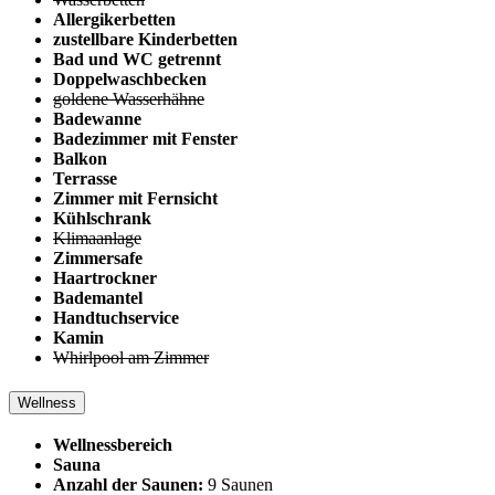
Allergikerbetten
zustellbare Kinderbetten
Bad und WC getrennt
Doppelwaschbecken
goldene Wasserhähne
Badewanne
Badezimmer mit Fenster
Balkon
Terrasse
Zimmer mit Fernsicht
Kühlschrank
Klimaanlage
Zimmersafe
Haartrockner
Bademantel
Handtuchservice
Kamin
Whirlpool am Zimmer
Wellness
Wellnessbereich
Sauna
Anzahl der Saunen:
9 Saunen