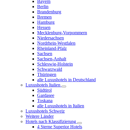
Bayern
Berlin
Brandenburg
Bremen
Hamburg
Hessen
Mecklenburg-Vorpommern
Niedersachsen
Nordrhein-Westfalen
Rheinland-Pfalz
Sachsen
Sachsen-Anhalt
Schleswig-Holstein
Schwarzwald
Thüringen
alle Luxushotels in Deutschland
Luxushotels Italien
Südtirol
Gardasee
Toskana
alle Luxushotels in Italien
Luxushotels Schweiz
Weitere Länder
Hotels nach Klassifizierung
4 Sterne Superior Hotels