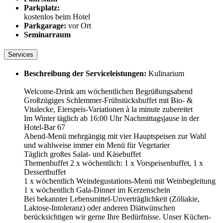
Parkplatz:
kostenlos beim Hotel
Parkgarage:
vor Ort
Seminarraum
Services
Beschreibung der Serviceleistungen:
Kulinarium
Welcome-Drink am wöchentlichen Begrüßungsabend
Großzügiges Schlemmer-Frühstücksbuffet mit Bio- &
Vitalecke, Eierspeis-Variationen à la minute zubereitet
Im Winter täglich ab 16:00 Uhr Nachmittagsjause in der
Hotel-Bar 67
Abend-Menü mehrgängig mit vier Hauptspeisen zur Wahl
und wahlweise immer ein Menü für Vegetarier
Täglich großes Salat- und Käsebuffet
Themenbuffet 2 x wöchentlich: 1 x Vorspeisenbuffet, 1 x
Dessertbuffet
1 x wöchentlich Weindegustations-Menü mit Weinbegleitung
1 x wöchentlich Gala-Dinner im Kerzenschein
Bei bekannter Lebensmittel-Unverträglichkeit (Zöliakie,
Laktose-Intoleranz) oder anderen Diätwünschen
berücksichtigen wir gerne Ihre Bedürfnisse. Unser Küchen-