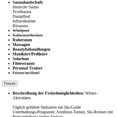
Saunalandschaft:
finnische Sauna
Textilsauna
Dampfbad
Infrarotkabine
Biosauna
Whirlpool
Kaltwasserbecken
Ruheraum
Massagen
Beautybehandlungen
Maniküre/Pediküre
Solarium
Fitnessraum
Personal Trainer
Friseur im Hotel
Freizeit
Beschreibung der Freizeitmöglichkeiten:
Winter-
Aktivitäten
Täglich geführte Skitouren mit Ski-Guide
Unterhaltungs-Programm: Armbrust-Turnier, Ski-Rennen mit
Preisverleihung (jeden Freitag)