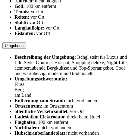
Tauchen:
nicht möglich
Golf:
100 km entfernt
Tennis:
vor Ort
Reiten:
vor Ort
Skilift:
vor Ort
Langlaufloipe:
vor Ort
Eislaufen:
vor Ort
Umgebung
Beschreibung der Umgebung:
Ischgl steht für Luxus und
Life-Style: Gourmet-Hotspot, Shopping deluxe, Night-Life,
atemberaubende Bergkulisse und Top-Sportangebot. Cool
und warmherzig, modern und traditionell.
Umgebungsschwerpunkt:
Fluss
Berg
am Land
Entfernung zum Strand:
nicht vorhanden
Ortszentrum:
im Ortszentrum
öffentliche Verkehrsmittel:
vor Ort
Ladestation Elektroauto:
direkt beim Hotel
Flughafen:
100 km entfernt
Yachthafen:
nicht vorhanden
Hubschrauberlandeplatz:
nicht vorhanden