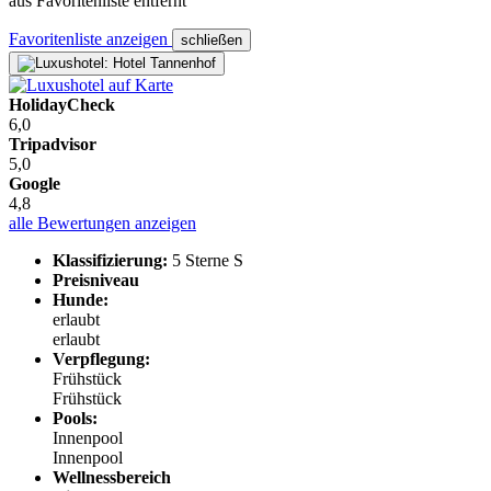
aus Favoritenliste entfernt
Favoritenliste anzeigen
schließen
HolidayCheck
6,0
Tripadvisor
5,0
Google
4,8
alle Bewertungen anzeigen
Klassifizierung:
5 Sterne S
Preisniveau
Hunde:
erlaubt
erlaubt
Verpflegung:
Frühstück
Frühstück
Pools:
Innenpool
Innenpool
Wellnessbereich