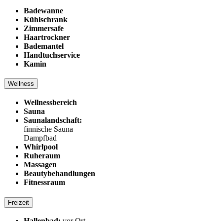
Badewanne
Kühlschrank
Zimmersafe
Haartrockner
Bademantel
Handtuchservice
Kamin
Wellness
Wellnessbereich
Sauna
Saunalandschaft:
finnische Sauna
Dampfbad
Whirlpool
Ruheraum
Massagen
Beautybehandlungen
Fitnessraum
Freizeit
Hallenbad:
vor Ort