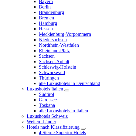
Bayern
Berlin
Brandenburg
Bremen
Hamburg
Hessen
Mecklenburg-Vorpommern
Niedersachsen
Nordrhein-Westfalen
Rheinland-Pfalz
Sachsen
Sachsen-Anhalt
Schleswig-Holstein
Schwarzwald
Thüringen
alle Luxushotels in Deutschland
Luxushotels Italien
Südtirol
Gardasee
Toskana
alle Luxushotels in Italien
Luxushotels Schweiz
Weitere Länder
Hotels nach Klassifizierung
4 Sterne Superior Hotels