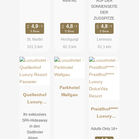
Riml-Art
AUF DER
SONNENSEITE
DER
ZUGSPITZE.
3 Bew.
5 Bew.
3 Bew.
St. Martin
Hochgurgl
Lermoos
101.5 km
82.3 km
61.1 km
Parkhotel
Quellenhof
Wallgau
Luxury
Resort
Preidlhof*****
Ihr exklusives
Passeier
Luxury
SPA-Hideaway
DolceVita
in den
Adults Only 16+
Resort
Südtiroler
Alpen…