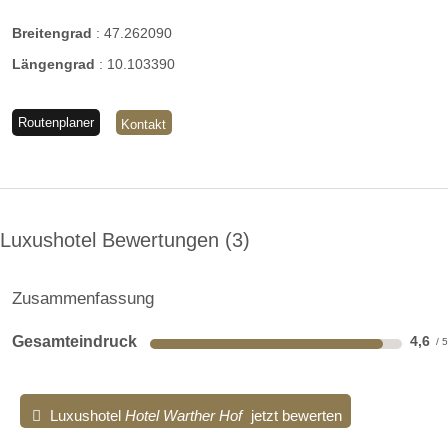
Breitengrad
:
47.262090
Längengrad
:
10.103390
Routenplaner
Kontakt
Luxushotel Bewertungen
3
Zusammenfassung
Gesamteindruck
4,6
Luxushotel
Hotel Warther Hof
jetzt bewerten