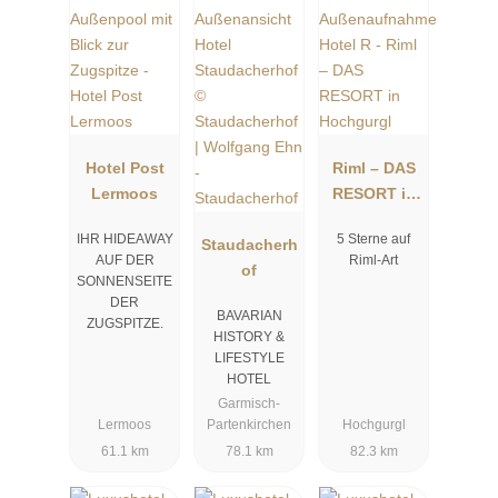
Hotel Post
Riml – DAS
Lermoos
RESORT in
Hochgurgl
IHR HIDEAWAY
5 Sterne auf
Staudacherh
AUF DER
Riml-Art
of
SONNENSEITE
DER
BAVARIAN
ZUGSPITZE.
HISTORY &
LIFESTYLE
HOTEL
Garmisch-
Lermoos
Partenkirchen
Hochgurgl
61.1 km
78.1 km
82.3 km