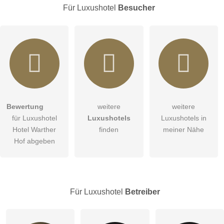
Für Luxushotel
Besucher
E-Mail-Adresse (wird nicht veröffentlicht)
Bewertung
weitere
weitere
Hiermit akzeptiere ich die
AGB
.
für Luxushotel
Luxushotels
Luxushotels in
Hotel Warther
finden
meiner Nähe
Die
Datenschutzerklärung
habe ich zur Kenntnis genommen.
Hof abgeben
Abbrechen
öffentliche Frage stellen
Hinweis:
Bitte beachten Sie, öffentliche Fragen sind
für alle
Besucher sichtbar
.
Für Luxushotel
Betreiber
Klicken Sie hier um eine
individuelle Frage
an den
Luxushotel-Eintrag zu stellen
.