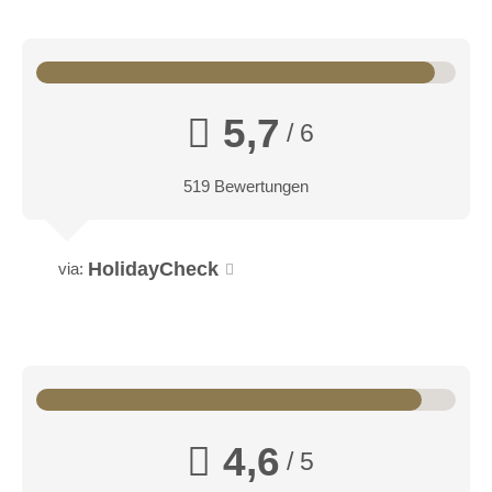
5,7
/ 6
519 Bewertungen
HolidayCheck
via:
4,6
/ 5