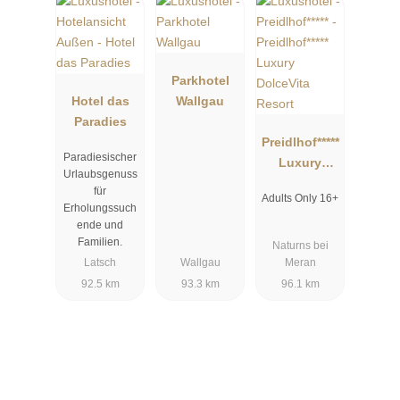
Parkhotel
Hotel das
Wallgau
Paradies
Preidlhof*****
Paradiesischer
Luxury
Urlaubsgenuss
DolceVita
für
Adults Only 16+
Resort
Erholungssuch
ende und
Familien.
Naturns bei
Latsch
Wallgau
Meran
92.5 km
93.3 km
96.1 km