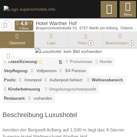
Menu
Hotel Warther Hof
Bregenzerwaldstraße 53
6767
Warth am Arlberg
Österreich
3 Bew.
Übersicht
Lage
Fotos
Bewertungen
0
3
Klassifizierung:
Preisniveau
Hunde
Verpflegung:
Vollpension
3/4 Pension
Pools:
Innenpool
Außenpool beheizt
Wellnessbereich
Kinderbetreuung
Umgebungsschwerpunkt
Restaurant:
vorhanden
Beschreibung Luxushotel
Inmitten der Bergwelt Arlberg auf 1.500 m liegt das 4-Sterne-
Superior-Hotel Wellnesshotel Warther Hof.