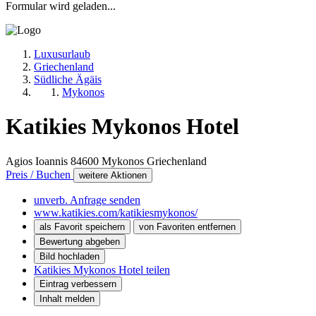
Formular wird geladen...
Luxusurlaub
Griechenland
Südliche Ägäis
Mykonos
Katikies Mykonos Hotel
Agios Ioannis
84600
Mykonos
Griechenland
Preis / Buchen
weitere Aktionen
unverb. Anfrage senden
www.katikies.com/katikiesmykonos/
als Favorit speichern
von Favoriten entfernen
Bewertung abgeben
Bild hochladen
Katikies Mykonos Hotel teilen
Eintrag verbessern
Inhalt melden