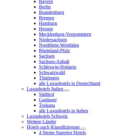
Bayern
Berlin
Brandenburg
Bremen
Hamburg
Hessen
Mecklenburg-Vorpommern
Niedersachsen
Nordrhein-Westfalen
Rheinland-Pfalz
Sachsen
Sachsen-Anhalt
Schleswig-Holstein
Schwarzwald
Thüringen
alle Luxushotels in Deutschland
Luxushotels Italien
Südtirol
Gardasee
Toskana
alle Luxushotels in Italien
Luxushotels Schweiz
Weitere Länder
Hotels nach Klassifizierung
4 Sterne Superior Hotels