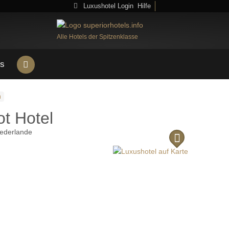
Luxushotel Login
Hilfe
Alle Hotels der Spitzenklasse
s
m
t Hotel
ederlande