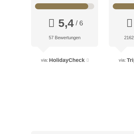
5,4
/ 6
57 Bewertungen
2162
HolidayCheck
Tr
via:
via: