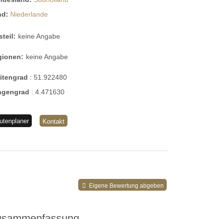
nd:
Niederlande
steil:
keine Angabe
gionen:
keine Angabe
eitengrad
:
51.922480
ngengrad
:
4.471630
utenplaner
Kontakt
Eigene Bewertung abgeben
usammenfassung