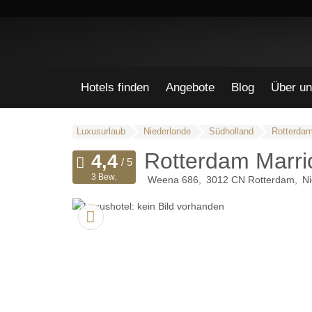
Hotels finden
Angebote
Blog
Über un
Luxusurlaub
Niederlande
Südholland
Rotterda
Rotterdam Marrio
3 Bew.
Weena 686
3012 CN
Rotterdam
Ni