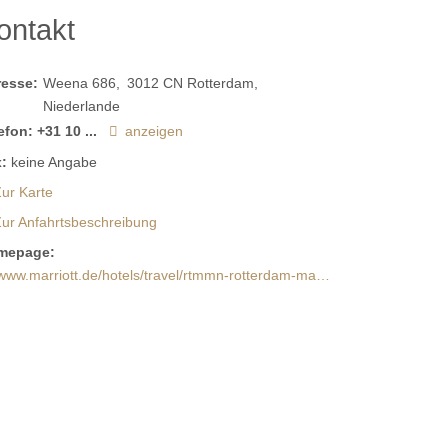
ontakt
resse:
Weena 686
3012 CN
Rotterdam
Niederlande
efon:
+31 10 ...
anzeigen
:
keine Angabe
ur Karte
Zur Anfahrtsbeschreibung
mepage:
www.marriott.de/hotels/travel/rtmmn-rotterdam-marriott-hotel