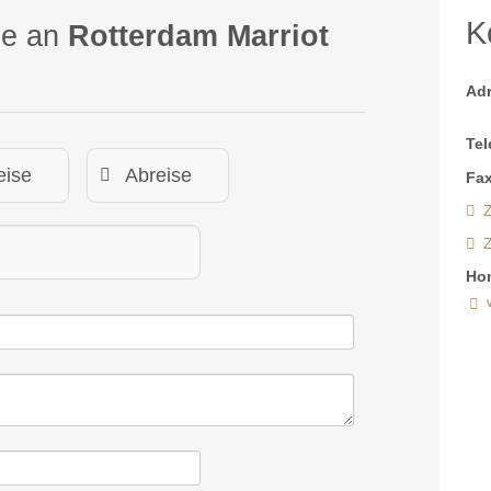
K
ge an
Rotterdam Marriot
Ad
Tel
Fax
Z
Ho