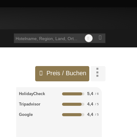
Preis / Buchen
5,4
HolidayCheck
4,4
Tripadvisor
4,4
Google