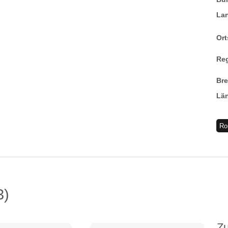
La
Ort
Re
Br
Lä
Ro
3
Z