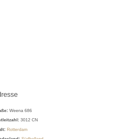
dresse
raße:
Weena 686
tleitzahl:
3012 CN
dt:
Rotterdam
ndesland:
Südholland