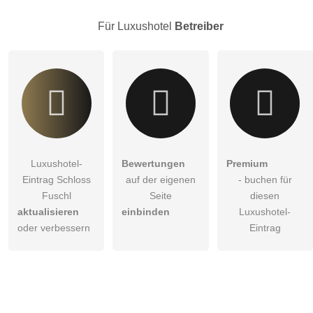
Besucher sichtbar
.
Für Luxushotel
Betreiber
Klicken Sie hier um eine
individuelle Frage
an den
Luxushotel-Eintrag zu stellen
.
Luxushotel-
Bewertungen
Premium
Eintrag Schloss
auf der eigenen
- buchen für
Fuschl
Seite
diesen
aktualisieren
einbinden
Luxushotel-
oder verbessern
Eintrag