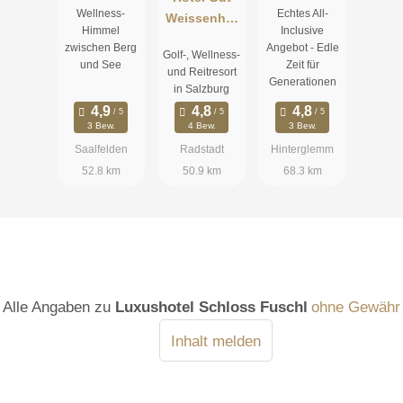
Wellness-
Echtes All-
Weissenhof
nresort ****S
Himmel
Inclusive
****S
zwischen Berg
Angebot - Edle
Golf-, Wellness-
und See
Zeit für
und Reitresort
Generationen
in Salzburg
3 Bew.
4 Bew.
3 Bew.
Saalfelden
Radstadt
Hinterglemm
52.8 km
50.9 km
68.3 km
Alle Angaben zu
Luxushotel Schloss Fuschl
ohne Gewähr
Inhalt melden