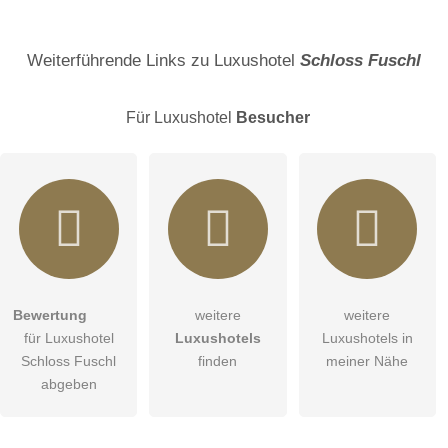
Name
Weiterführende Links zu Luxushotel
Schloss Fuschl
Für Luxushotel
Besucher
E-Mail-Adresse (wird nicht veröffentlicht)
Bewertung
weitere
weitere
Hiermit akzeptiere ich die
AGB
.
für Luxushotel
Luxushotels
Luxushotels in
Schloss Fuschl
finden
meiner Nähe
Die
Datenschutzerklärung
habe ich zur Kenntnis genommen.
abgeben
Abbrechen
öffentliche Frage stellen
Hinweis:
Bitte beachten Sie, öffentliche Fragen sind
für alle