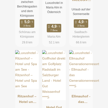
zwischen
Luxushotel in
Resort
Hotel DIE
Berchtesgaden
Maria Alm in
Urlaub auf der
SONNE****s
und dem
Österreich
Sonnenseite
Königssee
3 Bew.
3 Bew.
7 Bew.
Schönau am
Saalbach-
Königssee
Maria Alm
Hinterglemm
29.8 km
52.1 km
66.6 km
Ritzenhof –
Ellmauhof -
Hotel und
das
Spa am See
Hotel Gut
Generatione