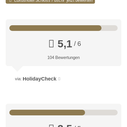
Luxushotel
Schloss Fuschl
jetzt bewerten
5,1
/ 6
104 Bewertungen
HolidayCheck
via: