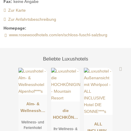
Fax:
keine Angabe
Zur Karte
Zur Anfahrtsbeschreibung
Homepage:
www.rosewoodhotels.com/en/schloss-fuschl-salzburg
Beliebte Luxushotels
Alm- &
Wellnesshot
die
el
HOCHKÖNIG
Wellness- und
Alpenhof****
IN -
ALL
Ferienhotel
Ihr Wellness- &
s
Mountain
INCLUSIVE