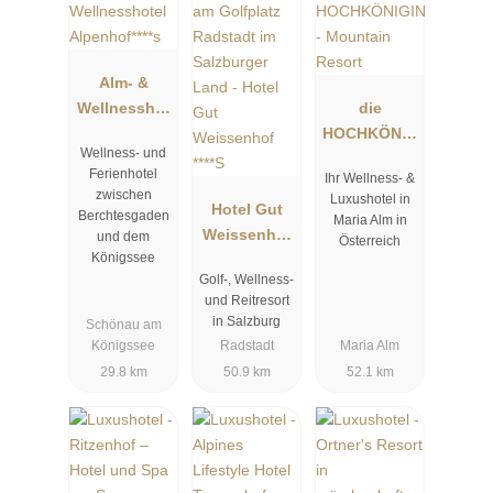
Alm- &
Wellnesshot
die
el
HOCHKÖNIG
Wellness- und
Alpenhof****
IN -
Ferienhotel
Ihr Wellness- &
s
Mountain
zwischen
Luxushotel in
Hotel Gut
Resort
Berchtesgaden
Maria Alm in
Weissenhof
und dem
Österreich
Königssee
****S
Golf-, Wellness-
und Reitresort
in Salzburg
Schönau am
Königssee
Radstadt
Maria Alm
29.8 km
50.9 km
52.1 km