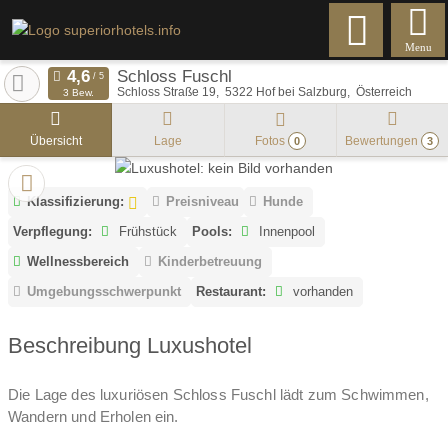
Menu
Schloss Fuschl
Schloss Straße 19
5322
Hof bei Salzburg
Österreich
3 Bew.
Übersicht
Lage
Fotos
Bewertungen
0
3
Klassifizierung:
Preisniveau
Hunde
Verpflegung:
Frühstück
Pools:
Innenpool
Wellnessbereich
Kinderbetreuung
Umgebungsschwerpunkt
Restaurant:
vorhanden
Beschreibung Luxushotel
Die Lage des luxuriösen Schloss Fuschl lädt zum Schwimmen,
Wandern und Erholen ein.