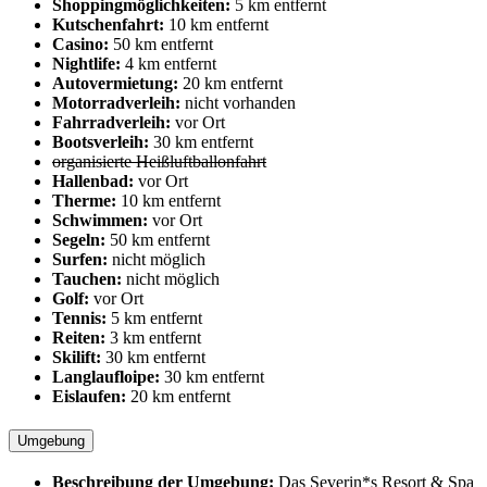
Shoppingmöglichkeiten:
5 km entfernt
Kutschenfahrt:
10 km entfernt
Casino:
50 km entfernt
Nightlife:
4 km entfernt
Autovermietung:
20 km entfernt
Motorradverleih:
nicht vorhanden
Fahrradverleih:
vor Ort
Bootsverleih:
30 km entfernt
organisierte Heißluftballonfahrt
Hallenbad:
vor Ort
Therme:
10 km entfernt
Schwimmen:
vor Ort
Segeln:
50 km entfernt
Surfen:
nicht möglich
Tauchen:
nicht möglich
Golf:
vor Ort
Tennis:
5 km entfernt
Reiten:
3 km entfernt
Skilift:
30 km entfernt
Langlaufloipe:
30 km entfernt
Eislaufen:
20 km entfernt
Umgebung
Beschreibung der Umgebung:
Das Severin*s Resort & Spa