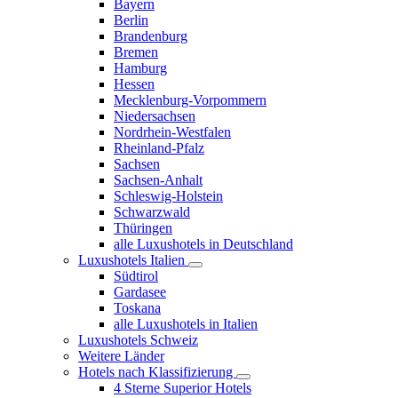
Bayern
Berlin
Brandenburg
Bremen
Hamburg
Hessen
Mecklenburg-Vorpommern
Niedersachsen
Nordrhein-Westfalen
Rheinland-Pfalz
Sachsen
Sachsen-Anhalt
Schleswig-Holstein
Schwarzwald
Thüringen
alle Luxushotels in Deutschland
Luxushotels Italien
Südtirol
Gardasee
Toskana
alle Luxushotels in Italien
Luxushotels Schweiz
Weitere Länder
Hotels nach Klassifizierung
4 Sterne Superior Hotels