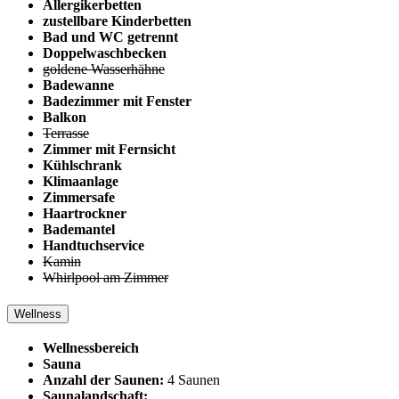
Allergikerbetten
zustellbare Kinderbetten
Bad und WC getrennt
Doppelwaschbecken
goldene Wasserhähne
Badewanne
Badezimmer mit Fenster
Balkon
Terrasse
Zimmer mit Fernsicht
Kühlschrank
Klimaanlage
Zimmersafe
Haartrockner
Bademantel
Handtuchservice
Kamin
Whirlpool am Zimmer
Wellness
Wellnessbereich
Sauna
Anzahl der Saunen:
4 Saunen
Saunalandschaft: