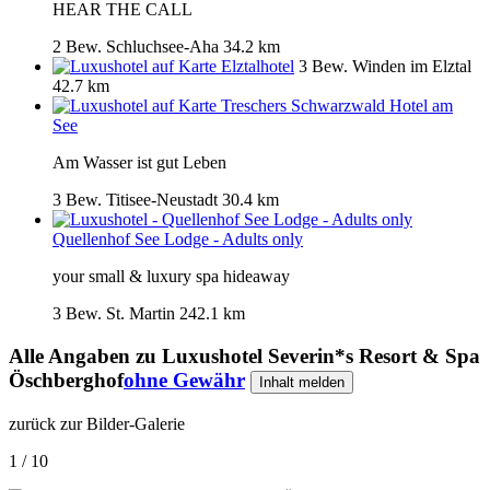
HEAR THE CALL
2 Bew.
Schluchsee-Aha
34.2 km
Elztalhotel
3 Bew.
Winden im Elztal
42.7 km
Treschers Schwarzwald Hotel am
See
Am Wasser ist gut Leben
3 Bew.
Titisee-Neustadt
30.4 km
Quellenhof See Lodge - Adults only
your small & luxury spa hideaway
3 Bew.
St. Martin
242.1 km
Alle Angaben zu
Luxushotel Severin*s Resort & Spa
Öschberghof
ohne Gewähr
Inhalt melden
zurück zur Bilder-Galerie
1 / 10