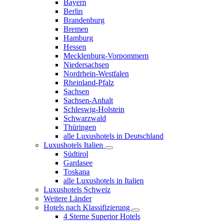
Bayern
Berlin
Brandenburg
Bremen
Hamburg
Hessen
Mecklenburg-Vorpommern
Niedersachsen
Nordrhein-Westfalen
Rheinland-Pfalz
Sachsen
Sachsen-Anhalt
Schleswig-Holstein
Schwarzwald
Thüringen
alle Luxushotels in Deutschland
Luxushotels Italien
Südtirol
Gardasee
Toskana
alle Luxushotels in Italien
Luxushotels Schweiz
Weitere Länder
Hotels nach Klassifizierung
4 Sterne Superior Hotels