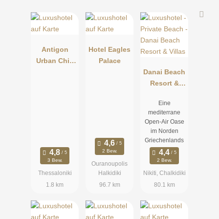
Antigon
Hotel Eagles
Urban Chic
Palace
Hotel
Danai Beach
Resort &
Villas
Eine
mediterrane
Open-Air Oase
im Norden
Griechenlands
2 Bew.
3 Bew.
2 Bew.
Ouranoupolis
Thessaloniki
Halkidiki
Nikiti, Chalkidiki
1.8 km
96.7 km
80.1 km