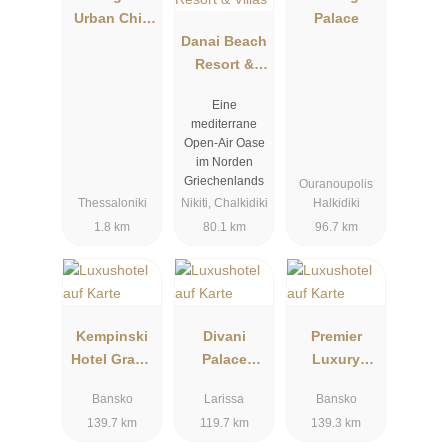
Urban Chic
Palace
Hotel
Danai Beach
Resort &
Villas
Eine
mediterrane
Open-Air Oase
im Norden
Griechenlands
Ouranoupolis
Thessaloniki
Nikiti, Chalkidiki
Halkidiki
1.8 km
80.1 km
96.7 km
Kempinski
Divani
Premier
Hotel Grand
Palace
Luxury
Arena
Larissa
Mountain
Bansko
Larissa
Bansko
Bansko
Resort
139.7 km
119.7 km
139.3 km