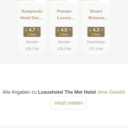
Kempinski
Premier
Divani
Hotel Grand
Luxury
Meteora
Arena
Mountain
Hotel
Bansko
Resort
3 Bew.
3 Bew.
3 Bew.
Bansko
Bansko
Kalambaka
139.7 km
139.3 km
151.4 km
Alle Angaben zu
Luxushotel The Met Hotel
ohne Gewähr
Inhalt melden