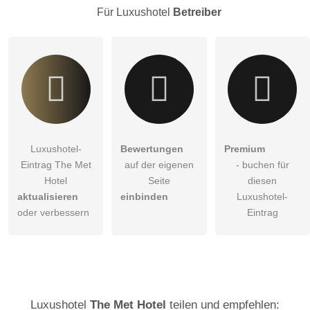
Besucher sichtbar
.
Für Luxushotel
Betreiber
Klicken Sie hier um eine
individuelle Frage
an den
Luxushotel-Eintrag zu stellen
.
Luxushotel-
Bewertungen
Premium
Eintrag The Met
auf der eigenen
- buchen für
Hotel
Seite
diesen
aktualisieren
einbinden
Luxushotel-
oder verbessern
Eintrag
Luxushotel
The Met Hotel
teilen und empfehlen: