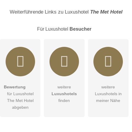
Name
Weiterführende Links zu Luxushotel
The Met Hotel
Für Luxushotel
Besucher
E-Mail-Adresse (wird nicht veröffentlicht)
Bewertung
weitere
weitere
Hiermit akzeptiere ich die
AGB
.
für Luxushotel
Luxushotels
Luxushotels in
The Met Hotel
finden
meiner Nähe
Die
Datenschutzerklärung
habe ich zur Kenntnis genommen.
abgeben
Abbrechen
öffentliche Frage stellen
Hinweis:
Bitte beachten Sie, öffentliche Fragen sind
für alle