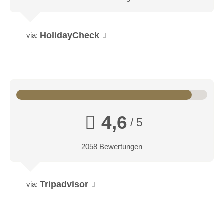
HolidayCheck
via:
4,6
/ 5
2058 Bewertungen
Tripadvisor
via: