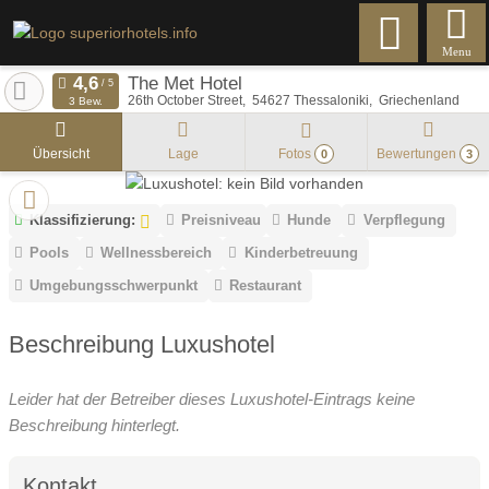
Menu
The Met Hotel
26th October Street
54627
Thessaloniki
Griechenland
3 Bew.
Übersicht
Lage
Fotos
Bewertungen
0
3
Klassifizierung:
Preisniveau
Hunde
Verpflegung
Pools
Wellnessbereich
Kinderbetreuung
Umgebungsschwerpunkt
Restaurant
Beschreibung Luxushotel
Leider hat der Betreiber dieses Luxushotel-Eintrags keine
Beschreibung hinterlegt.
Kontakt