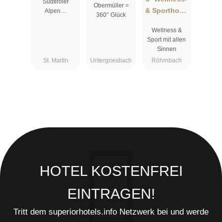
Südtiroler
Obermüller =
4,5 Sterne
& Sporthotel
Alpen…
360° Glück
Jagdhof
Wellness &
Sport mit allen
Sinnen
St. Martin
Untergriesbach
Röhrnbach
HOTEL KOSTENFREI
EINTRAGEN!
Tritt dem superiorhotels.info Netzwerk bei und werde