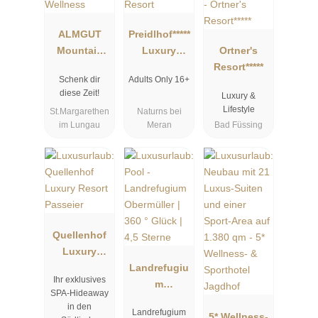
ALMGUT
Preidlhof*****
Mountain
Luxury
Ortner's
Wellness
DolceVita
Resort*****
Schenk dir
Adults Only 16+
Resort
diese Zeit!
Luxury &
Lifestyle
St.Margarethen
Naturns bei
im Lungau
Meran
Bad Füssing
Quellenhof
Luxury
Resort
Landrefugiu
Ihr exklusives
Passeier
m
SPA-Hideaway
Obermüller |
in den
Landrefugium
360 ° Glück |
5* Wellness-