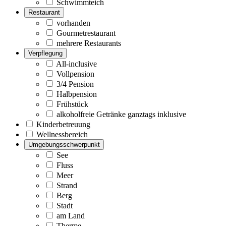
Schwimmteich
Restaurant
vorhanden
Gourmetrestaurant
mehrere Restaurants
Verpflegung
All-inclusive
Vollpension
3/4 Pension
Halbpension
Frühstück
alkoholfreie Getränke ganztags inklusive
Kinderbetreuung
Wellnessbereich
Umgebungsschwerpunkt
See
Fluss
Meer
Strand
Berg
Stadt
am Land
Therme