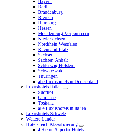
Bayern
Berlin
Brandenburg
Bremen
Hamburg
Hessen
Mecklenburg-Vorpommern
Niedersachsen
Nordrhein-Westfalen
Rheinland-Pfalz
Sachsen
Sachsen-Anhalt
Schleswig-Holstein
Schwarzwald
Thüringen
alle Luxushotels in Deutschland
Luxushotels Italien
Südtirol
Gardasee
Toskana
alle Luxushotels in Italien
Luxushotels Schweiz
Weitere Länder
Hotels nach Klassifizierung
4 Sterne Superior Hotels