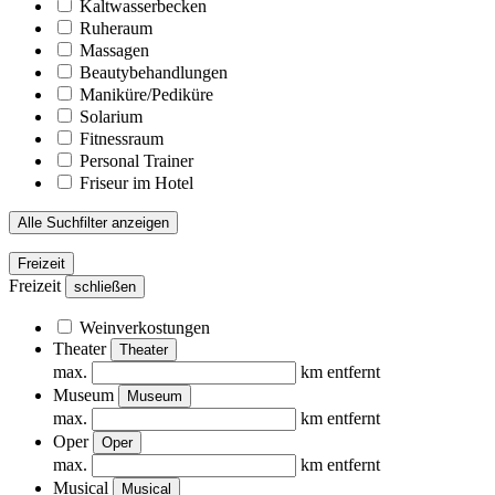
Kaltwasserbecken
Ruheraum
Massagen
Beautybehandlungen
Maniküre/Pediküre
Solarium
Fitnessraum
Personal Trainer
Friseur im Hotel
Alle Suchfilter anzeigen
Freizeit
Freizeit
schließen
Weinverkostungen
Theater
Theater
max.
km entfernt
Museum
Museum
max.
km entfernt
Oper
Oper
max.
km entfernt
Musical
Musical