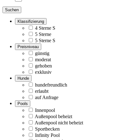
Suchen
Klassifizierung
4 Sterne S
5 Sterne
5 Sterne S
Preisniveau
günstig
moderat
gehoben
exklusiv
Hunde
hundefreundlich
erlaubt
auf Anfrage
Pools
Innenpool
Außenpool beheizt
Außenpool nicht beheizt
Sportbecken
Infinity Pool