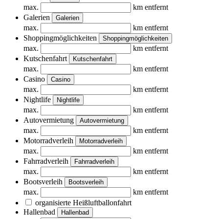
max.
km entfernt
Galerien
Galerien
max.
km entfernt
Shoppingmöglichkeiten
Shoppingmöglichkeiten
max.
km entfernt
Kutschenfahrt
Kutschenfahrt
max.
km entfernt
Casino
Casino
max.
km entfernt
Nightlife
Nightlife
max.
km entfernt
Autovermietung
Autovermietung
max.
km entfernt
Motorradverleih
Motorradverleih
max.
km entfernt
Fahrradverleih
Fahrradverleih
max.
km entfernt
Bootsverleih
Bootsverleih
max.
km entfernt
organisierte Heißluftballonfahrt
Hallenbad
Hallenbad