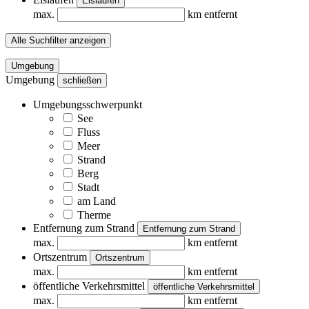
Eislaufen
max.
km entfernt
Alle Suchfilter anzeigen
Umgebung
Umgebung
schließen
Umgebungsschwerpunkt
See
Fluss
Meer
Strand
Berg
Stadt
am Land
Therme
Entfernung zum Strand
Entfernung zum Strand
max.
km entfernt
Ortszentrum
Ortszentrum
max.
km entfernt
öffentliche Verkehrsmittel
öffentliche Verkehrsmittel
max.
km entfernt