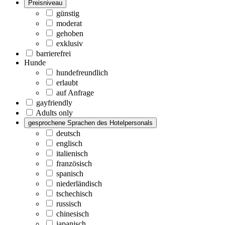
Preisniveau
günstig
moderat
gehoben
exklusiv
barrierefrei
Hunde
hundefreundlich
erlaubt
auf Anfrage
gayfriendly
Adults only
gesprochene Sprachen des Hotelpersonals
deutsch
englisch
italienisch
französisch
spanisch
niederländisch
tschechisch
russisch
chinesisch
japanisch