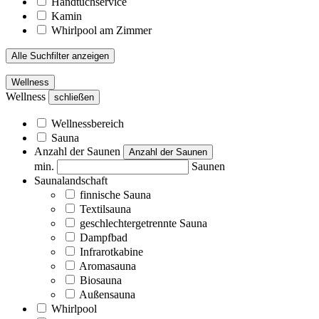
Handtuchservice
Kamin
Whirlpool am Zimmer
Alle Suchfilter anzeigen
Wellness
Wellness
schließen
Wellnessbereich
Sauna
Anzahl der Saunen
Anzahl der Saunen
min.
Saunen
Saunalandschaft
finnische Sauna
Textilsauna
geschlechtergetrennte Sauna
Dampfbad
Infrarotkabine
Aromasauna
Biosauna
Außensauna
Whirlpool