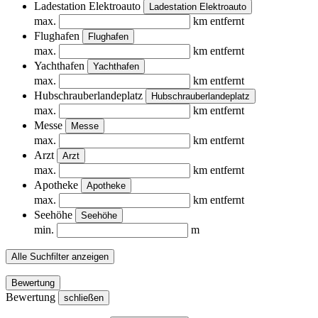
Ladestation Elektroauto
Ladestation Elektroauto
max.
km entfernt
Flughafen
Flughafen
max.
km entfernt
Yachthafen
Yachthafen
max.
km entfernt
Hubschrauberlandeplatz
Hubschrauberlandeplatz
max.
km entfernt
Messe
Messe
max.
km entfernt
Arzt
Arzt
max.
km entfernt
Apotheke
Apotheke
max.
km entfernt
Seehöhe
Seehöhe
min.
m
Alle Suchfilter anzeigen
Bewertung
Bewertung
schließen