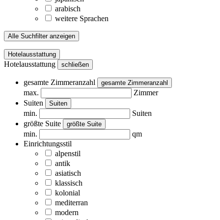
arabisch
weitere Sprachen
Alle Suchfilter anzeigen
Hotelausstattung
Hotelausstattung
schließen
gesamte Zimmeranzahl
gesamte Zimmeranzahl
max.
Zimmer
Suiten
Suiten
min.
Suiten
größte Suite
größte Suite
min.
qm
Einrichtungsstil
alpenstil
antik
asiatisch
klassisch
kolonial
mediterran
modern