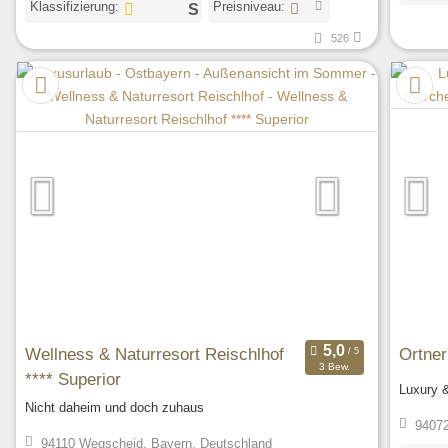
Klassifizierung:
Preisniveau:
526
Wellness & Naturresort Reischlhof
Ortner
3 Bew.
**** Superior
Luxury &
Nicht daheim und doch zuhaus
94072
94110 Wegscheid, Bayern, Deutschland