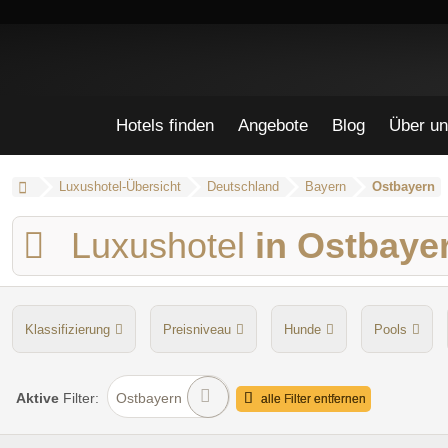
Hotels finden
Angebote
Blog
Über un
Luxushotel-Übersicht
Deutschland
Bayern
Ostbayern
Luxushotel
in Ostbaye
Klassifizierung
Preisniveau
Hunde
Pools
Aktive
Filter:
Ostbayern
alle Filter entfernen