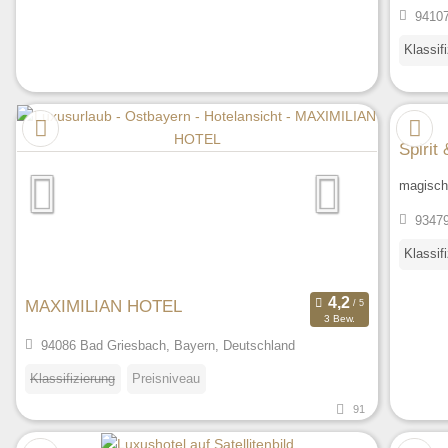
94107
Klassif
Spirit
magisch
93479
Klassif
MAXIMILIAN HOTEL
3 Bew.
94086 Bad Griesbach, Bayern, Deutschland
Klassifizierung
Preisniveau
91