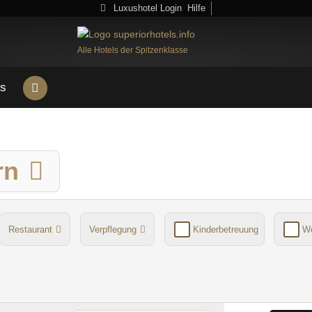
Luxushotel Login
Hilfe
Alle Hotels der Spitzenklasse
s
rn
Restaurant
Verpflegung
Kinderbetreuung
We