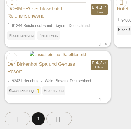
DORMERO Schlosshotel
Hotel 
3 Bew.
Reichenschwand
94086
91244 Reichenschwand, Bayern, Deutschland
Klassif
Klassifizierung
Preisniveau
16
Der Birkenhof Spa und Genuss
3 Bew.
Resort
92431 Neunburg v. Wald, Bayern, Deutschland
Klassifizierung:
Preisniveau
17
1