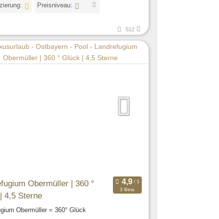
izierung:
Preisniveau:
512
fugium Obermüller | 360 °
3 Bew.
| 4,5 Sterne
ugium Obermüller = 360° Glück