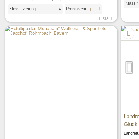
Klassif
Klassifizierung:
Preisniveau:
513
Landre
Glück 
Landref