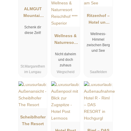
ALMGUT
Mountain
Ritzenhof –
Wellness
Hotel und
Schenk dir
Spa am See
diese Zeit!
Wellness-
Wellness &
Himmel
Naturresort
zwischen Berg
Reischlhof
und See
Nicht daheim
**** Superior
und doch
zuhaus
St.Margarethen
im Lungau
Wegscheid
Saalfelden
Scheiblhofer
The Resort
Hotel Post
Riml – DAS