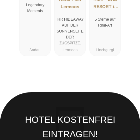
Legendary
Lermoos
RESORT in
Moments
Hochgurgl
IHR HIDEAWAY
5 Sterne auf
AUF DER
Riml-Art
SONNENSEITE
DER
ZUGSPITZE.
Andau
Lermoos
Hochgurgl
HOTEL KOSTENFREI
EINTRAGEN!