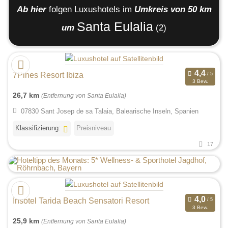
Ab hier
folgen
Luxushotels
im
Umkreis von 50 km
Santa Eulalia
um
(2)
7Pines Resort Ibiza
3 Bew.
26,7 km
(Entfernung von Santa Eulalia)
07830 Sant Josep de sa Talaia, Balearische Inseln, Spanien
Klassifizierung:
Preisniveau
17
Insotel Tarida Beach Sensatori Resort
3 Bew.
25,9 km
(Entfernung von Santa Eulalia)