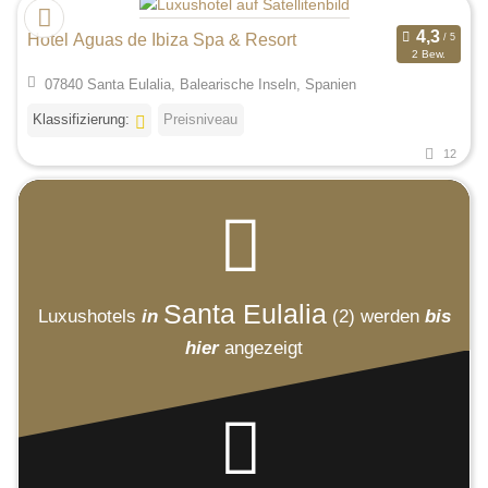
Hotel Aguas de Ibiza Spa & Resort
2 Bew.
07840 Santa Eulalia, Balearische Inseln, Spanien
Klassifizierung:
Preisniveau
12
Santa Eulalia
Luxushotels
in
(2)
werden
bis
hier
angezeigt